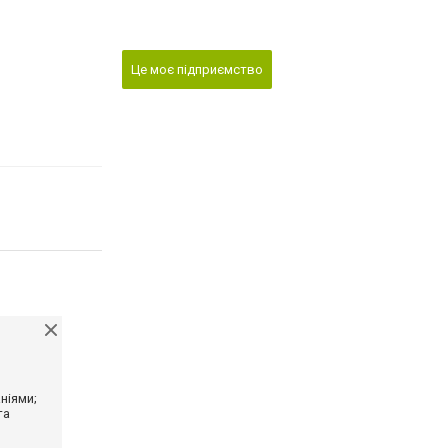
Це моє підприємство
ніями;
та