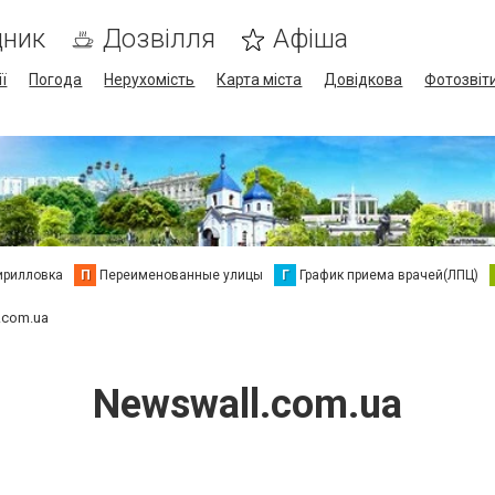
дник
Дозвілля
Афіша
ї
Погода
Нерухомість
Карта міста
Довідкова
Фотозвіт
ирилловка
П
Переименованные улицы
Г
График приема врачей(ЛПЦ)
.com.ua
Newswall.com.ua