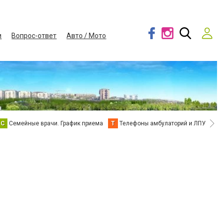
и
Вопрос-ответ
Авто / Мото
С
Семейные врачи. График приема
Т
Телефоны амбулаторий и ЛПУ
В