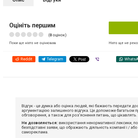
Оцініть першим
(
0
оцінок)
Ніхто ще не рек
Поки ще ніхто не оцінював
Reddit
Telegram
Viber
Whats
Відгук - це думка або оцінка людей, які бажають передати 
аргументацією залишеного відгука. Це допоможе багатьом пр
обговорення, а також для роз'яснення питань, що цікавлять.
Не дозволяється:
використання ненормативної лексики, по
безпідставні заяви, що ображають діяльність компанії і / або
самореклама.