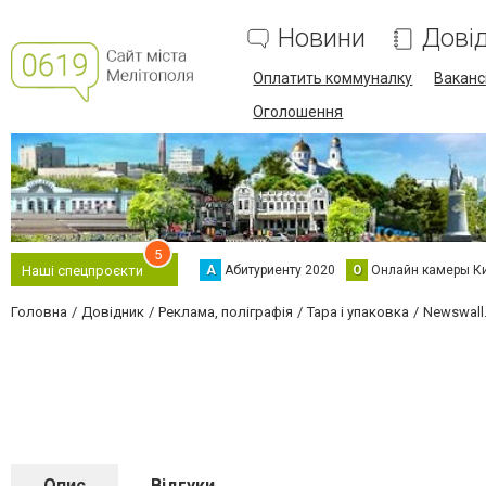
Новини
Дові
Оплатить коммуналку
Вакансі
Оголошення
5
А
Абитуриенту 2020
О
Онлайн камеры К
Наші спецпроєкти
Головна
Довідник
Реклама, поліграфія
Тара і упаковка
Newswall
Опис
Відгуки