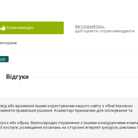
Авторизуйтесь
,
Я рекомендую
щоб оцінити і порекомендувати
омендував
App
Відгуки
досвід або враження іншим користувачам нашого сайту з обов'язковою
ийняти правильне рішення. Коментарі призначені для спілкування та
гроз або образ; безпосереднє порівняння з іншими конкуруючими компа
 її послуги; розміщення посилань на сторонні інтернет-ресурси; реклама 