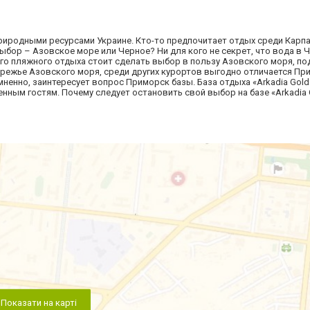
иродными ресурсами Украине. Кто-то предпочитает отдых среди Карпат
выбор – Азовское море или Черное? Ни для кого не секрет, что вода в
о пляжного отдыха стоит сделать выбор в пользу Азовского моря, п
ережье Азовского моря, среди других курортов выгодно отличается Пр
мненно, заинтересует вопрос Приморск базы. База отдыха «Arkadia Gold
нным гостям. Почему следует остановить свой выбор на базе «Arkadia G
Показати на карті