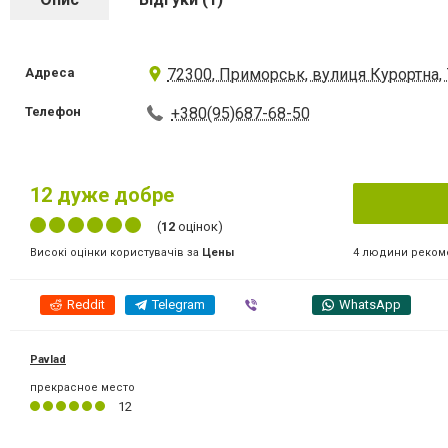
Адреса
72300, Приморськ, вулиця Курортна, 
Телефон
+380(95)687-68-50
12
дуже добре
(
12
оцінок)
4 людини реком
Високі оцінки користувачів за
Цены
Reddit
Telegram
Viber
WhatsApp
Pavlad
прекрасное место
12