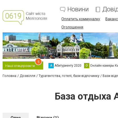
Новини
Дові
Оплатить коммуналку
Вакансі
Оголошення
5
А
Абитуриенту 2020
О
Онлайн камеры К
Наші спецпроєкти
Головна
Дозвілля
Турагентства, готелі, бази відпочинку
Бази відп
База отдыха A
Опис
Відгуки (1)