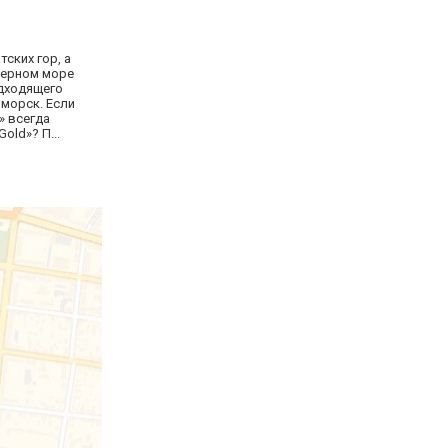
ских гор, а
 Черном море
одходящего
иморск. Если
» всегда
old»? П...