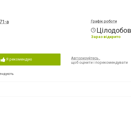
71-а
Графік роботи
Цілодобо
Зараз відкрито
Авторизуйтесь
,
Я рекомендую
щоб оцінити і порекомендувати
ендують