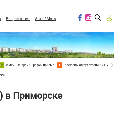
и
Вопрос-ответ
Авто / Мото
С
Семейные врачи. График приема
Т
Телефоны амбулаторий и ЛПУ
В
ске
д) в Приморске