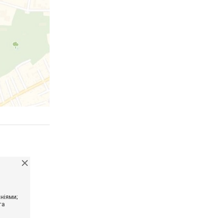
ніями;
та