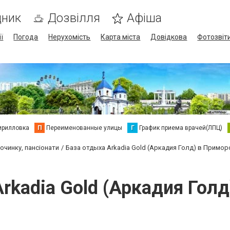
дник
Дозвілля
Афіша
ї
Погода
Нерухомість
Карта міста
Довідкова
Фотозвіт
ирилловка
П
Переименованные улицы
Г
График приема врачей(ЛПЦ)
очинку, пансіонати
База отдыха Arkadia Gold (Аркадия Голд) в Примор
rkadia Gold (Аркадия Гол