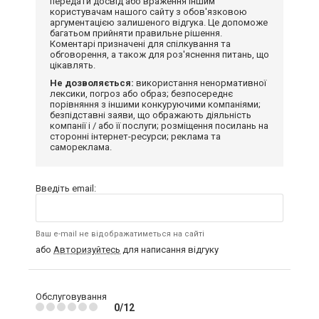
передати досвід або враження іншим
користувачам нашого сайту з обов'язковою
аргументацією залишеного відгука. Це допоможе
багатьом прийняти правильне рішення.
Коментарі призначені для спілкування та
обговорення, а також для роз'яснення питань, що
цікавлять.
Не дозволяється:
використання ненормативної
лексики, погроз або образ; безпосереднє
порівняння з іншими конкуруючими компаніями;
безпідставні заяви, що ображають діяльність
компанії і / або її послуги; розміщення посилань на
сторонні інтернет-ресурси; реклама та
самореклама.
Введіть email:
Ваш e-mail не відображатиметься на сайті
або
Авторизуйтесь
для написання відгуку
Обслуговування
0/12