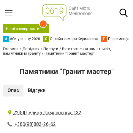
5
Наші спецпроєкти
А
Абитуриенту 2020
О
Онлайн камеры Кирилловка
П
Переименова
Головна
Довідник
Послуги
Виготовлення пам'ятників,
пам'ятники із граніту
Памятники "Гранит мастер"
Памятники "Гранит мастер"
Опис
Відгуки
72300, улица Ломоносова, 132
+380(98)882-26-62