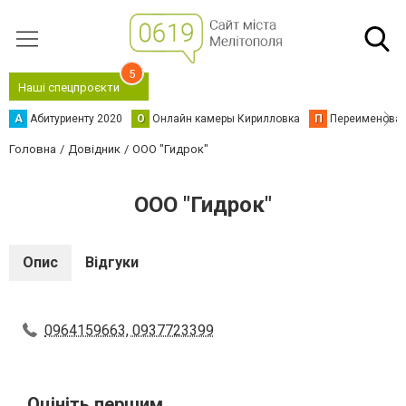
5
Наші спецпроєкти
А
Абитуриенту 2020
О
Онлайн камеры Кирилловка
П
Переименова
Головна
Довідник
ООО "Гидрок"
ООО "Гидрок"
Опис
Відгуки
0964159663, 0937723399
Оцініть першим