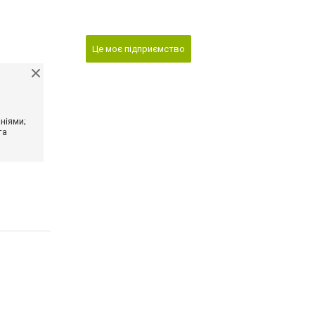
Це моє підприємство
ніями;
та