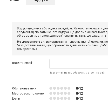
Відгук - це думка або оцінка людей, які бажають передати 
аргументацією залишеного відгука. Це допоможе багатьом пр
обговорення, а також для роз'яснення питань, що цікавлять.
Не дозволяється:
використання ненормативної лексики, по
безпідставні заяви, що ображають діяльність компанії і / або
самореклама.
Введіть email:
Ваш e-mail не відображатиметься на сайті
Обслуговування
0/12
Месторасположение
0/12
Цены
0/12