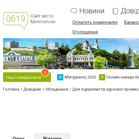
Новини
Дові
Оплатить коммуналку
Вакансі
Оголошення
5
А
Абитуриенту 2020
О
Онлайн камеры К
Наші спецпроєкти
Головна
Довідник
Обладнання
Для підприємств харчової промис
Опис
Відгуки