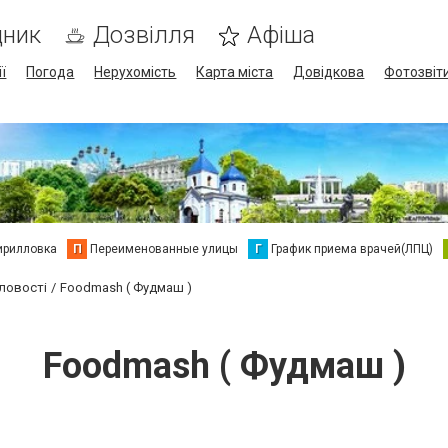
дник
Дозвілля
Афіша
ї
Погода
Нерухомість
Карта міста
Довідкова
Фотозвіт
ирилловка
П
Переименованные улицы
Г
График приема врачей(ЛПЦ)
ловості
Foodmash ( Фудмаш )
Foodmash ( Фудмаш )