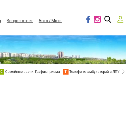
и
Вопрос-ответ
Авто / Мото
С
Семейные врачи. График приема
Т
Телефоны амбулаторий и ЛПУ
В