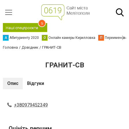
5
Наші спецпроєкти
А
Абитуриенту 2020
О
Онлайн камеры Кирилловка
П
Переименова
Головна
Довідник
ГРАНИТ-СВ
ГРАНИТ-СВ
Опис
Відгуки
+380979452349
Оцініть першим