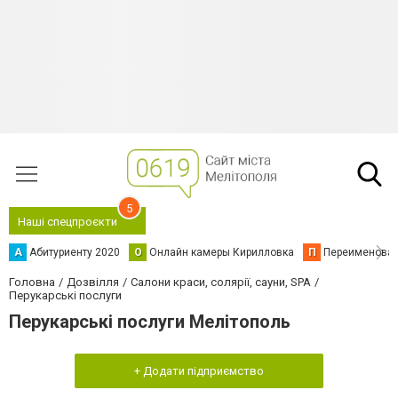
5
Наші спецпроєкти
А
Абитуриенту 2020
О
Онлайн камеры Кирилловка
П
Переименова
Головна
Дозвілля
Салони краси, солярії, сауни, SPA
Перукарські послуги
Перукарські послуги Мелітополь
+ Додати підприємство