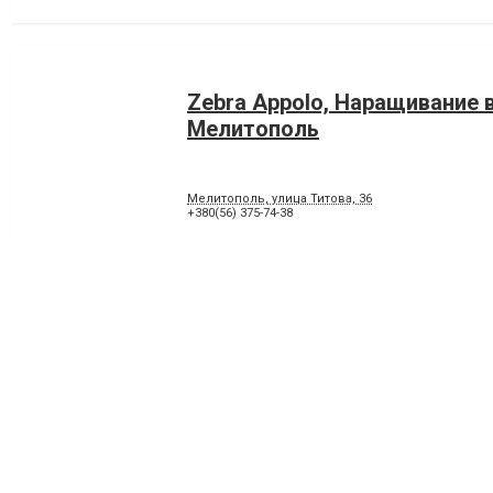
Zebra Appolo, Наращивание 
Мелитополь
Мелитополь, улица Титова, 36
+380(56) 375-74-38
Анастасия, Наращивание во
Мелитополь
Мелитополь, улица Калиновая, 70
+380(56)371-63-49