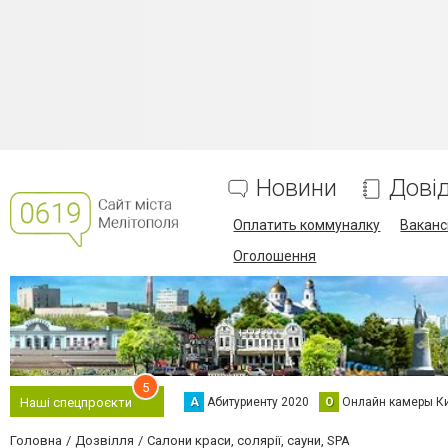
Новини
Дові
Оплатить коммуналку
Вакансі
Оголошення
5
А
Абитуриенту 2020
О
Онлайн камеры К
Наші спецпроєкти
Головна
Дозвілля
Салони краси, солярії, сауни, SPA