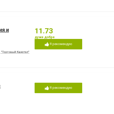
ия и
11.73
дуже добре
Я рекомендую
Ц "Торговый Квартал"
с
Я рекомендую