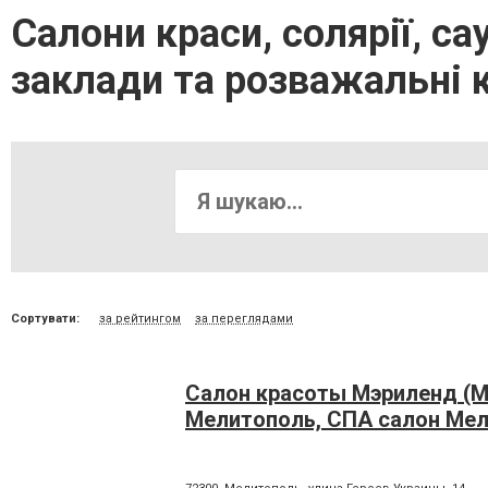
Салони краси, солярії, са
заклади та розважальні 
Сортувати:
за рейтингом
за переглядами
Салон красоты Мэриленд (M
Мелитополь, СПА салон Ме