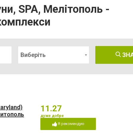
уни, SPA, Мелітополь -
комплекси
Виберіть
ЗН
aryland)
11.27
литополь
дуже добре
Я рекомендую