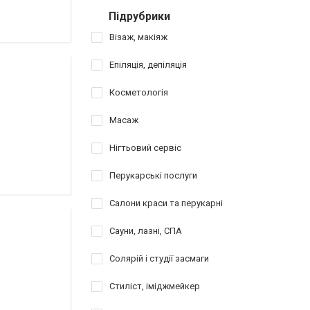
Підрубрики
Візаж, макіяж
Епіляція, депіляція
Косметологія
Масаж
Нігтьовий сервіс
Перукарські послуги
Салони краси та перукарні
Сауни, лазні, СПА
Солярій і студії засмаги
Стиліст, іміджмейкер