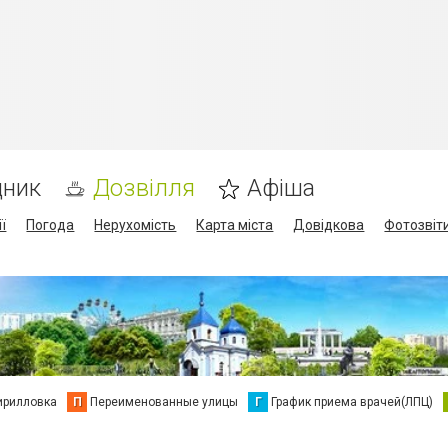
дник
Дозвілля
Афіша
ї
Погода
Нерухомість
Карта міста
Довідкова
Фотозвіт
ирилловка
П
Переименованные улицы
Г
График приема врачей(ЛПЦ)