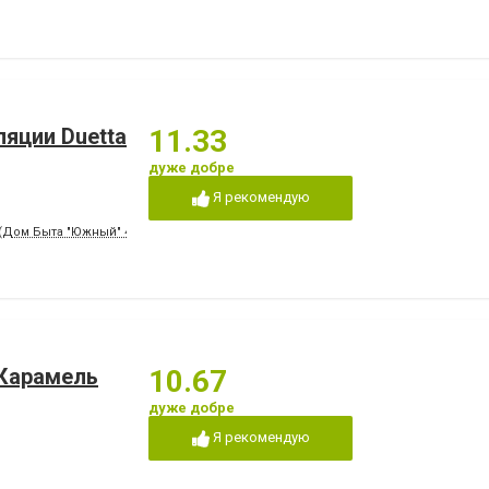
ляции Duetta
11.33
дуже добре
Я рекомендую
(Дом Быта "Южный" 4 этаж, оф. 404)
 Карамель
10.67
дуже добре
Я рекомендую