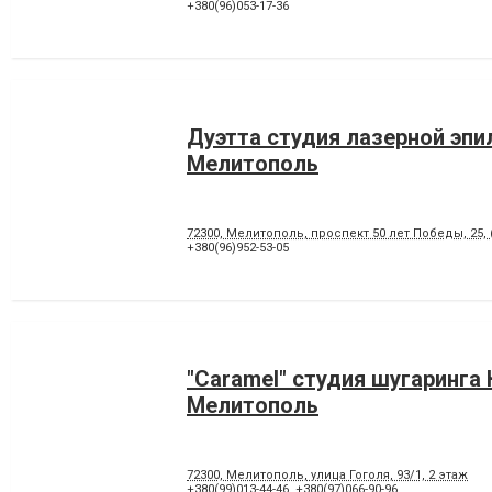
+380(96)053-17-36
Дуэтта студия лазерной эпи
Мелитополь
72300, Мелитополь, проспект 50 лет Победы, 25, 
+380(96)952-53-05
"Caramel" cтудия шугаринга
Мелитополь
72300, Мелитополь, улица Гоголя, 93/1, 2 этаж
+380(99)013-44-46
,
+380(97)066-90-96