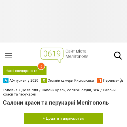
5
Наші спецпроєкти
А
Абитуриенту 2020
О
Онлайн камеры Кирилловка
П
Переименова
Головна
Дозвілля
Салони краси, солярії, сауни, SPA
Салони
краси та перукарні
Салони краси та перукарні Мелітополь
+ Додати підприємство