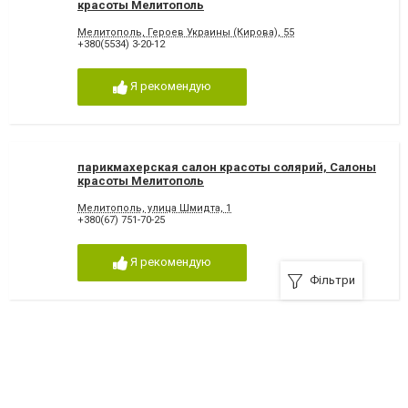
красоты Мелитополь
Мелитополь, Героев Украины (Кирова), 55
+380(5534) 3-20-12
Я рекомендую
парикмахерская салон красоты солярий, Салоны
красоты Мелитополь
Мелитополь, улица Шмидта, 1
+380(67) 751-70-25
Я рекомендую
Фільтри
парикмахерская салон красоты солярий, Салоны
красоты Мелитополь
Мелитополь, Ивана Алексеева (Крупской), 8
+380(44) 383-50-04