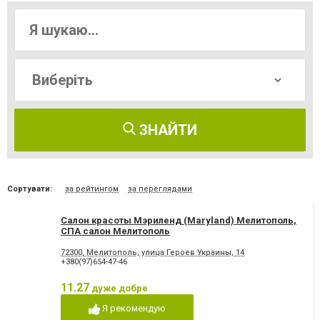
ЗНАЙТИ
Сортувати:
за рейтингом
за переглядами
Салон красоты Мэриленд (Maryland) Мелитополь,
СПА салон Мелитополь
72300, Мелитополь, улица Героев Украины, 14
+380(97)654-47-46
11.27
дуже добре
Я рекомендую