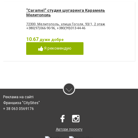
"Caramel" cтудия шугаринга Карамель
Мелитополь
72300, Мелитополь, улица Гоголя, 93/1, 2 этаж
+380(97)066-90-96
,
+380(99)013-44-46
10.67
дуже добре
Я рекомендую
Реклама на сайті
Франшиза "CitySites"
+ 38 063 0569176
Автори проєкту