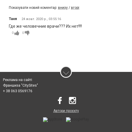
Показувати новий коментар:
внизу
/
вгорі
Таня
24 жовт. 2020 р., 03:55:16
Где же человечние врачи??? Их нет!!!!
0
0
Реклама на сайті
Франшиза "CitySites"
+ 38 063 0569176
Автори проєкту