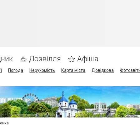
дник
Дозвілля
Афіша
ї
Погода
Нерухомість
Карта міста
Довідкова
Фотозвіт
бенка