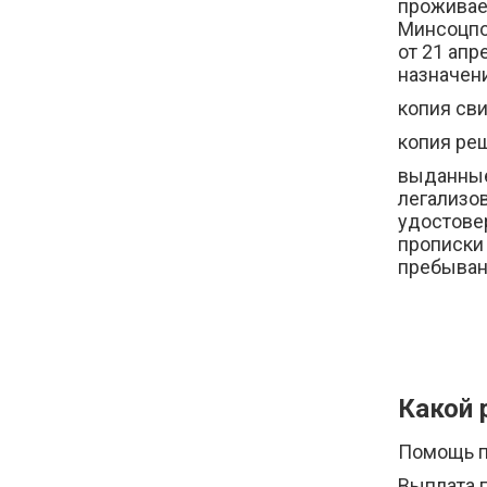
проживае
Минсоцпо
от 21 ап
назначени
копия св
копия ре
выданные
легализо
удостове
прописки
пребыван
Какой 
Помощь п
Выплата 