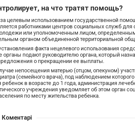
нтролирует, на что тратят помощь?
 за целевым использованием государственной помо
ляется работниками центров социальных служб для 
молодежи или уполномоченным лицом, определенны
ельным органом объединенной территориальной общ
 установления факта нецелевого использования сред
е органы подают руководителю органа, который назн
предложения о прекращении ее выплаты.
случае непосещения матерью (отцом, опекуном) участ
иатра (семейного врача), под наблюдением которого
 ребенок в возрасте до 1 года, администрация лечеб
тического учреждения уведомляет об этом орган со
аселения по месту жительства ребенка.
Коментарі