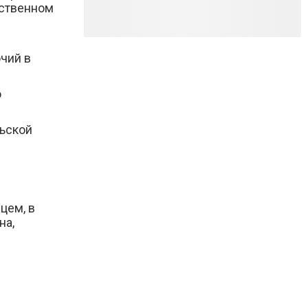
дственном
чий в
о
льской
цем, в
на,