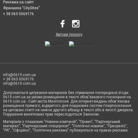
Реклама на сайті
Франшиза "CitySites"
+ 38 063 0569176
Автори проєкту
info@0619.com.ua
+ 38 063 0569176
info@0619.com.ua
Допускається цитування матеріалів без отримання попередньої згоди
0619.com.ua за умови розміщення в тексті обов'язкового посилання на
0619.com.ua - Сайт міста Мелітополя. Для інтернет-видань обов'язкове
розміщення прямого, відкритого для пошукових систем гіперпосилання
на цитовані статті не нижче другого абзацу в тексті або в якості джерела.
Порушення виняткових прав переслідується Законом.
Матеріали з плашками "Новини компаній", "Промо", "Партнерський
матеріал", "Партнерський спецпроєкт", "Політичні новини", "Пресреліз",
"PR", "Офіційно", "Політична реклама" публікуються на правах реклами.