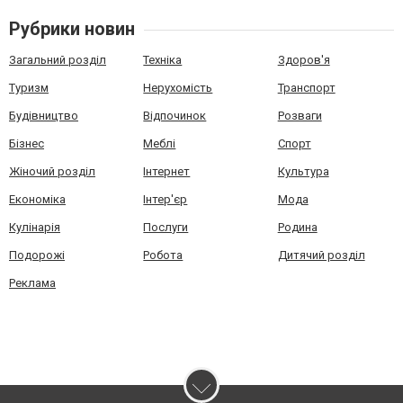
Рубрики новин
Загальний розділ
Техніка
Здоров'я
Туризм
Нерухомість
Транспорт
Будівництво
Відпочинок
Розваги
Бізнес
Меблі
Спорт
Жіночий розділ
Інтернет
Культура
Економіка
Інтер'єр
Мода
Кулінарія
Послуги
Родина
Подорожі
Робота
Дитячий розділ
Реклама