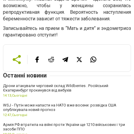
возможно, чтобы у женщины сохранилась
репродуктивная функция. Вероятность наступления
беременности зависит от тяжести заболевания.
Записывайтесь на прием в “Мать и дитя” и эндометриоз
гарантировано отступит!
Останні новини
Дрони атакували черговий склад Wildberries . Російський
Єкатеринбург прокинувся від вибухів
14:13,
Сьогодні
WSJ - Путін може напасти на НАТО вже восени: розвідка США
опублікувала новий прогноз
12:47,
Сьогодні
Армія РФ втратила на війні проти України ще 1210 військових і три
засоби ППО