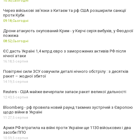
10:50,
Сьогодні
Через військові зв'язки з Китаєм та рф США розширили санкції
проти Куби
09:18,
Сьогодні
Дрони атакують окупований Крим - у Керчі серія вибухів, у Феодосії
пожежа
08:52,
Сьогодні
ЄС дасть Україні 1,4 млрд євро з заморожених активів РФ після
нічної атаки
16:18,
5 серпня
Повітряні сили ЗСУ озвучили деталі нічного обстрілу : з десятків
ракет – жодної збитої
14:19,
5 серпня
Reuters - США майже вичерпали запаси ракет великої дальності
12:43,
5 серпня
Bloomberg - рф провела новий раунд таємних зустрічей з Європою
щодо війни в Україні
11:27,
5 серпня
Армія РФ втратила на війні проти України ще 1130 військових і два
засоби ППО
10:59,
5 серпня