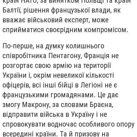
країн НАТО, за винятком Польщі та країн
Балтії, рішення французької влади, як
вважає військовий експерт, може
сприйматися своєрідним компромісом.
По-перше, на думку колишнього
співробітника Пентагону, Франція не
розгортає свою армію на території
України і, окрім невеликої кількості
офіцерів, всі інші бійці в Легіоні не є
французькими громадянами. Це дає
змогу Макрону, за словами Браєна,
відправити війська в Україну і не
спровокувати водночас особливого опору
всередині країни. Та й призову на