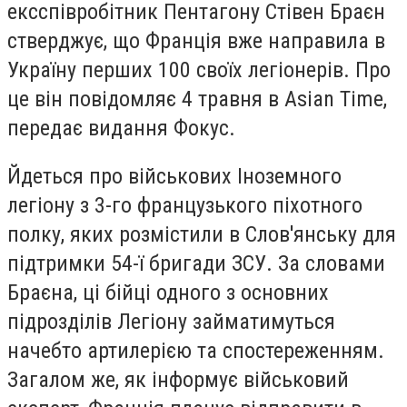
ексспівробітник Пентагону Стівен Браєн
стверджує, що Франція вже направила в
Україну перших 100 своїх легіонерів. Про
це він повідомляє 4 травня в Asian Time,
передає видання Фокус.
Йдеться про військових Іноземного
легіону з 3-го французького піхотного
полку, яких розмістили в Слов'янську для
підтримки 54-ї бригади ЗСУ. За словами
Браєна, ці бійці одного з основних
підрозділів Легіону займатимуться
начебто артилерією та спостереженням.
Загалом же, як інформує військовий