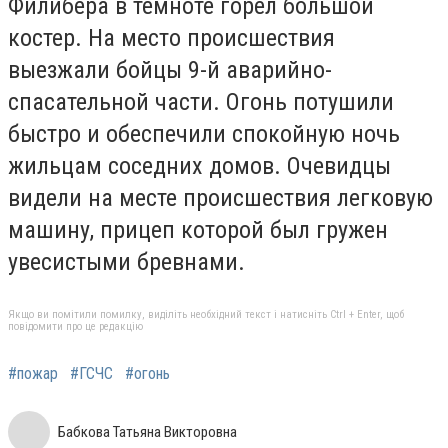
Филибера в темноте горел большой
костер. На место происшествия
выезжали бойцы 9-й аварийно-
спасательной части. Огонь потушили
быстро и обеспечили спокойную ночь
жильцам соседних домов. Очевидцы
видели на месте происшествия легковую
машину, прицеп которой был гружен
увесистыми бревнами.
Якщо ви помітили помилку, виділіть необхідний текст і натисніть Ctrl + Enter, щоб
повідомити про це редакцію
#пожар
#ГСЧС
#огонь
Бабкова Татьяна Викторовна