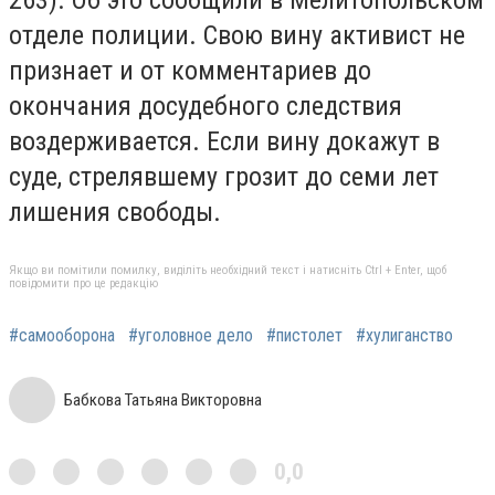
отделе полиции. Свою вину активист не
признает и от комментариев до
окончания досудебного следствия
воздерживается. Если вину докажут в
суде, стрелявшему грозит до семи лет
лишения свободы.
Якщо ви помітили помилку, виділіть необхідний текст і натисніть Ctrl + Enter, щоб
повідомити про це редакцію
#самооборона
#уголовное дело
#пистолет
#хулиганство
Бабкова Татьяна Викторовна
0,0