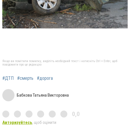
Якщо ви помітили помилку, виділіть необхідний текст і натисніть Ctrl + Enter, щоб
повідомити про це редакцію
#ДТП
#смерть
#дорога
Бабкова Татьяна Викторовна
0,0
Авторизуйтесь
, щоб оцінити