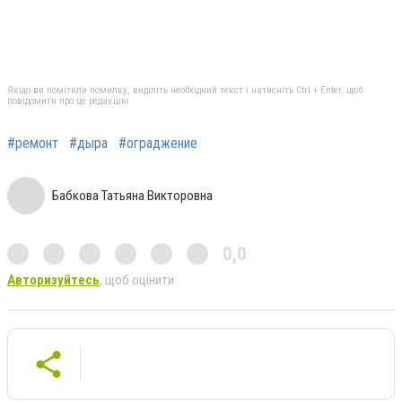
Якщо ви помітили помилку, виділіть необхідний текст і натисніть Ctrl + Enter, щоб
повідомити про це редакцію
#ремонт
#дыра
#ограджение
Бабкова Татьяна Викторовна
0,0
Авторизуйтесь
, щоб оцінити