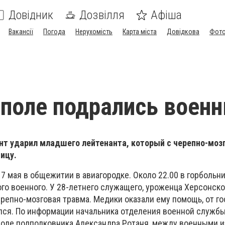
Довідник
Дозвілля
Афіша
Вакансії
Погода
Нерухомість
Карта міста
Довідкова
Фото
поле подрались воен
т ударил младшего лейтенанта, который с черепно-моз
ницу.
7 мая в общежитии в авиагородке. Около 22.00 в горбольн
го военного. У 28-летнего служащего, уроженца Херсонско
ерепно-мозговая травма. Медики оказали ему помощь, от г
ся. По информации начальника отделения военной служб
оле подполковника Александра Ротаня, между военными и