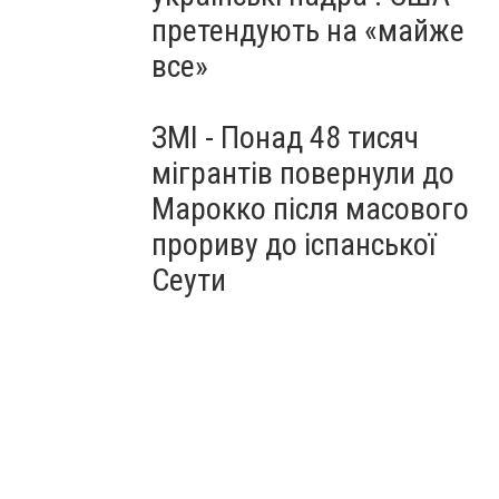
претендують на «майже
все»
ЗМІ - Понад 48 тисяч
мігрантів повернули до
Марокко після масового
прориву до іспанської
Сеути