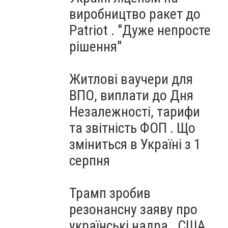
виробництво ракет до
Patriot . "Дуже непросте
рішення"
Житлові ваучери для
ВПО, виплати до Дня
Незалежності, тарифи
та звітність ФОП . Що
зміниться в Україні з 1
серпня
Трамп зробив
резонансну заяву про
українські надра . США