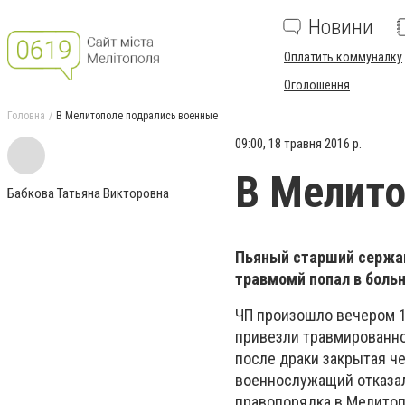
Новини
Оплатить коммуналку
Оголошення
Головна
В Мелитополе подрались военные
09:00, 18 травня 2016 р.
В Мелито
Бабкова Татьяна Викторовна
Пьяный старший сержан
травмомй попал в боль
ЧП произошло вечером 1
привезли травмированно
после драки закрытая ч
военнослужащий отказал
правопорядка в Мелитоп