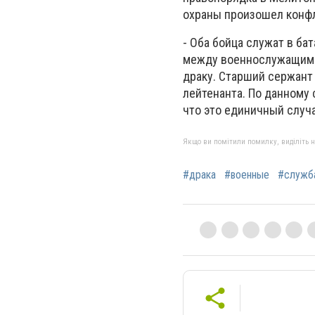
охраны произошел конфл
- Оба бойца служат в ба
между военнослужащими 
драку. Старший сержант
лейтенанта. По данному
что это единичный случ
Якщо ви помітили помилку, виділіть нео
#драка
#военные
#служб