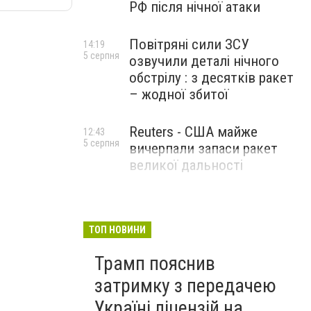
РФ після нічної атаки
Повітряні сили ЗСУ
14:19
5 серпня
озвучили деталі нічного
обстрілу : з десятків ракет
– жодної збитої
Reuters - США майже
12:43
5 серпня
вичерпали запаси ракет
великої дальності
ТОП НОВИНИ
Трамп пояснив
затримку з передачею
Україні ліцензій на