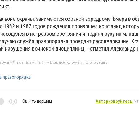
икт.
тальоне охраны, занимаются охраной аэродрома. Вчера в о
1982 и 1987 годов рождения произошел конфликт, которы
 находился в нетрезвом состоянии и поднял руку на младш
 случаю служба правопорядка проводит расследование. Хоч
ай нарушения воинской дисциплины, - отметил Александр
бхідний текст і натисніть Ctrl + Enter, щоб повідомити про це редакцію
а правопорядка
0,0
Оцініть першим
Авторизируйтесь
, ч