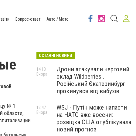
звіти
Вопрос-ответ
Авто / Мото
ОСТАННІ НОВИНИ
ные
Дрони атакували черговий
14:13
Вчора
склад Wildberries .
Російський Єкатеринбург
говой
прокинувся від вибухів
ицу № 1
WSJ - Путін може напасти
12:47
Вчора
й области,
на НАТО вже восени:
оспитализации
розвідка США опублікувала
ы
новий прогноз
з батальона