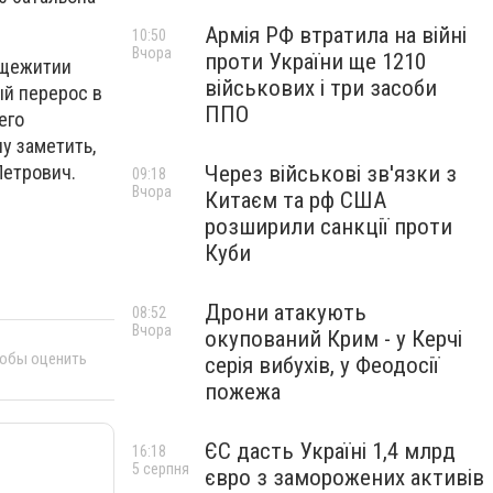
Армія РФ втратила на війні
10:50
Вчора
проти України ще 1210
бщежитии
військових і три засоби
й перерос в
ППО
его
у заметить,
Через військові зв'язки з
 Петрович.
09:18
Вчора
Китаєм та рф США
розширили санкції проти
Куби
Дрони атакують
08:52
Вчора
окупований Крим - у Керчі
тобы оценить
серія вибухів, у Феодосії
пожежа
ЄС дасть Україні 1,4 млрд
16:18
5 серпня
євро з заморожених активів