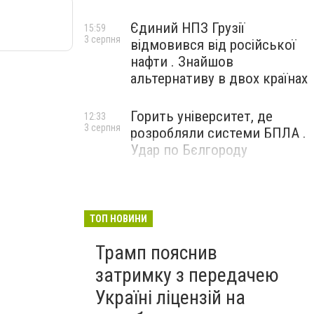
Єдиний НПЗ Грузії
15:59
3 серпня
відмовився від російської
нафти . Знайшов
альтернативу в двох країнах
Горить університет, де
12:33
3 серпня
розробляли системи БПЛА .
Удар по Бєлгороду
ТОП НОВИНИ
Трамп пояснив
затримку з передачею
Україні ліцензій на