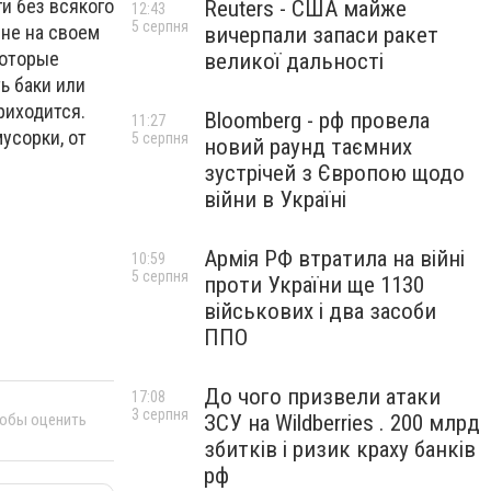
и без всякого
Reuters - США майже
12:43
5 серпня
 не на своем
вичерпали запаси ракет
которые
великої дальності
ь баки или
риходится.
Bloomberg - рф провела
11:27
усорки, от
5 серпня
новий раунд таємних
зустрічей з Європою щодо
війни в Україні
Армія РФ втратила на війні
10:59
5 серпня
проти України ще 1130
військових і два засоби
ППО
До чого призвели атаки
17:08
3 серпня
ЗСУ на Wildberries . 200 млрд
тобы оценить
збитків і ризик краху банків
рф