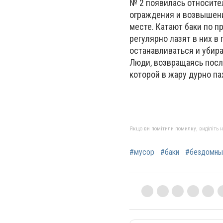
№ 2 появилась относител
ограждения и возвышения
месте. Катают баки по 
регулярно лазят в них в
останавливаться и убира
Люди, возвращаясь после
которой в жару дурно па
Якщо ви помітили помилку, виділіть нео
#мусор
#баки
#бездомны