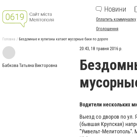
Новини
Оплатить коммуналку
Оголошення
Головна
Бездомные и хулиганы катают мусорные баки по дороге
20:43, 18 травня 2016 р.
Бездомны
Бабкова Татьяна Викторовна
мусорные
Водители нескольких м
Выезд со дворов по ул. 
(бывшая Крупская) напр
"Умвельт-Мелитополь". 