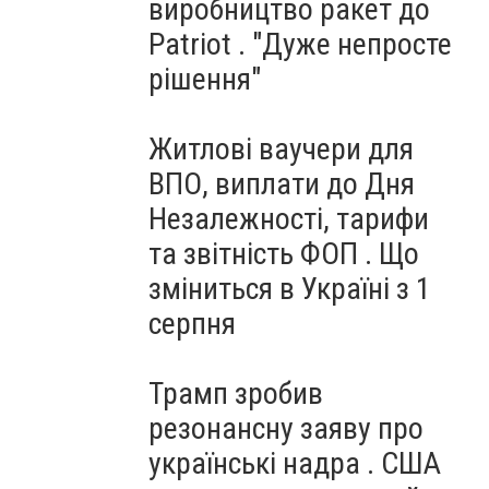
виробництво ракет до
Patriot . "Дуже непросте
рішення"
Житлові ваучери для
ВПО, виплати до Дня
Незалежності, тарифи
та звітність ФОП . Що
зміниться в Україні з 1
серпня
Трамп зробив
резонансну заяву про
українські надра . США