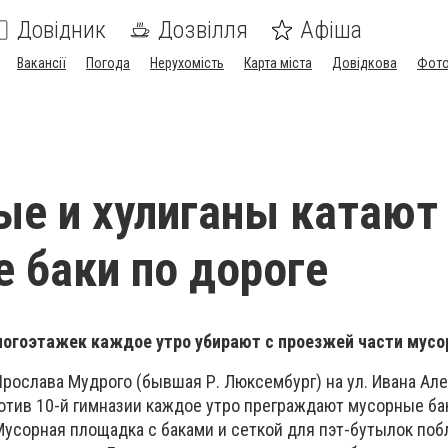
Довідник
Дозвілля
Афіша
Вакансії
Погода
Нерухомість
Карта міста
Довідкова
Фото
е и хулиганы катают
 баки по дороге
ногоэтажек каждое утро убирают с проезжей части мусо
Ярослава Мудрого (бывшая Р. Люксембург) на ул. Ивана Ал
отив 10-й гимназии каждое утро преграждают мусорные б
Мусорная площадка с баками и сеткой для пэт-бутылок по