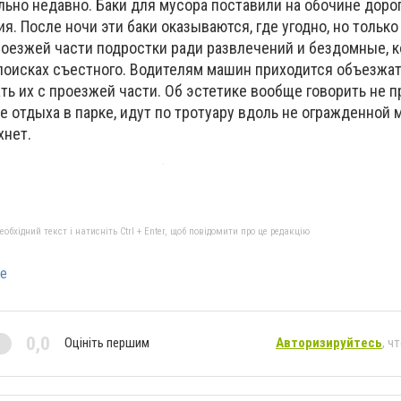
ьно недавно. Баки для мусора поставили на обочине дорог
. После ночи эти баки оказываются, где угодно, но только
проезжей части подростки ради развлечений и бездомные, 
 поисках съестного. Водителям машин приходится объезжат
ть их с проезжей части. Об эстетике вообще говорить не п
 отдыха в парке, идут по тротуару вдоль не огражденной м
хнет.
бхідний текст і натисніть Ctrl + Enter, щоб повідомити про це редакцію
е
0,0
Оцініть першим
Авторизируйтесь
, ч