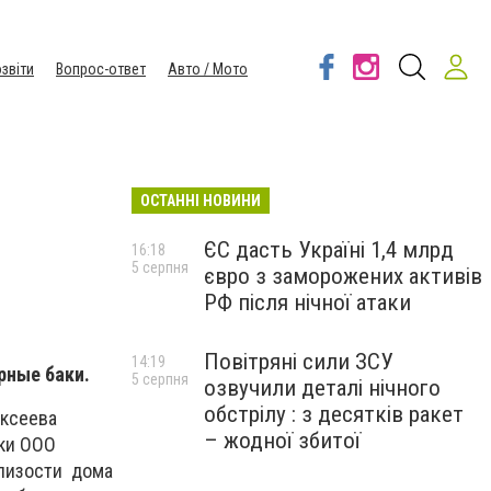
звіти
Вопрос-ответ
Авто / Мото
ОСТАННІ НОВИНИ
ЄС дасть Україні 1,4 млрд
16:18
5 серпня
євро з заморожених активів
РФ після нічної атаки
Повітряні сили ЗСУ
14:19
рные баки.
5 серпня
озвучили деталі нічного
обстрілу : з десятків ракет
ексеева
– жодної збитої
аки ООО
близости дома