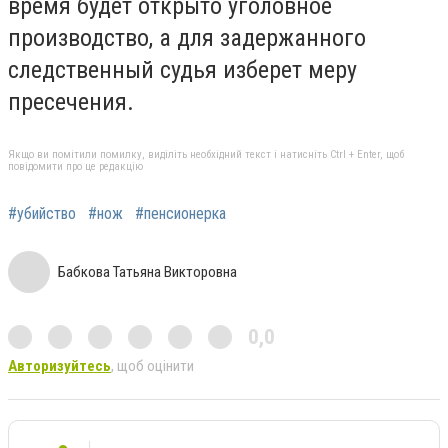
время будет открыто уголовное
производство, а для задержанного
следственный судья изберет меру
пресечения.
Якщо ви помітили помилку, виділіть необхідний текст і натисніть Ctrl + Enter, щоб
повідомити про це редакцію
#убийство
#нож
#пенсионерка
Бабкова Татьяна Викторовна
0,0
Авторизуйтесь
, щоб оцінити