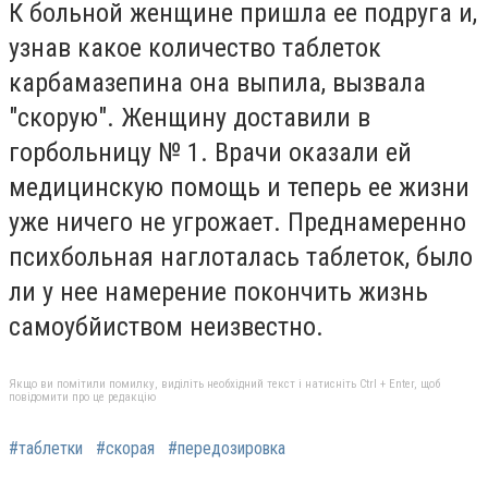
К больной женщине пришла ее подруга и,
узнав какое количество таблеток
карбамазепина она выпила, вызвала
"скорую". Женщину доставили в
горбольницу № 1. Врачи оказали ей
медицинскую помощь и теперь ее жизни
уже ничего не угрожает. Преднамеренно
психбольная наглоталась таблеток, было
ли у нее намерение покончить жизнь
самоубйиством неизвестно.
Якщо ви помітили помилку, виділіть необхідний текст і натисніть Ctrl + Enter, щоб
повідомити про це редакцію
#таблетки
#скорая
#передозировка