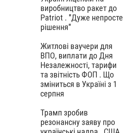
виробництво ракет до
Patriot . "Дуже непросте
рішення"
Житлові ваучери для
ВПО, виплати до Дня
Незалежності, тарифи
та звітність ФОП . Що
зміниться в Україні з 1
серпня
Трамп зробив
резонансну заяву про
українські надра . США