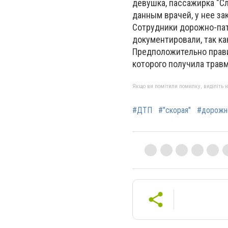
девушка, пассажирка "Сл
данным врачей, у нее за
Сотрудники дорожно-пат
документировали, так ка
Предположительно прави
которого получила трав
Якщо ви помітили помилку, виділіть нео
#ДТП
#"скорая"
#дорожно