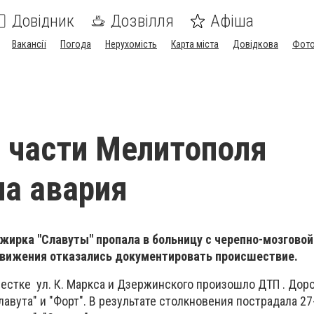
Довідник
Дозвілля
Афіша
Вакансії
Погода
Нерухомість
Карта міста
Довідкова
Фото
 части Мелитополя
а авария
жирка "Славуты" пропала в больницу с черепно-мозговой
движения отказались документировать происшествие.
рестке ул. К. Маркса и Дзержинского произошло ДТП . Доро
авута" и "Форт". В результате столкновения пострадала 2