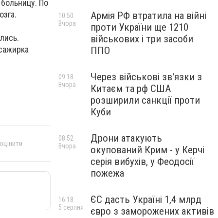
 больницу. По
озга.
Армія РФ втратила на війні
10:50
Вчора
проти України ще 1210
лись.
військових і три засоби
сажирка
ППО
Через військові зв'язки з
09:18
Вчора
Китаєм та рф США
розширили санкції проти
Куби
Дрони атакують
08:52
 оцінити
Вчора
окупований Крим - у Керчі
серія вибухів, у Феодосії
пожежа
ЄС дасть Україні 1,4 млрд
16:18
5 серпня
євро з заморожених активів