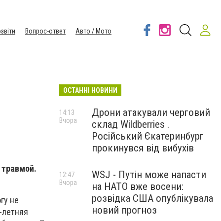
звіти
Вопрос-ответ
Авто / Мото
ОСТАННІ НОВИНИ
Дрони атакували черговий
14:13
Вчора
склад Wildberries .
Російський Єкатеринбург
прокинувся від вибухів
 травмой.
WSJ - Путін може напасти
12:47
Вчора
на НАТО вже восени:
розвідка США опублікувала
гу не
новий прогноз
7-летняя