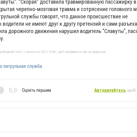
авуты". "Скорая" доставила травмированную пассажирку в
крытая черепно-мозговая травма и сотрясение головного м
рульной службы говорят, что данное происшествие не
к водители не имеют друг к другу претензий и сами разъеха
ла дорожного движения нарушил водитель "Славуты", пас
му.
бхідний текст і натисніть Ctrl + Enter, щоб повідомити про це редакцію
-патрульная служба
0,0
Оцініть першим
Авторизуйтесь
, щоб