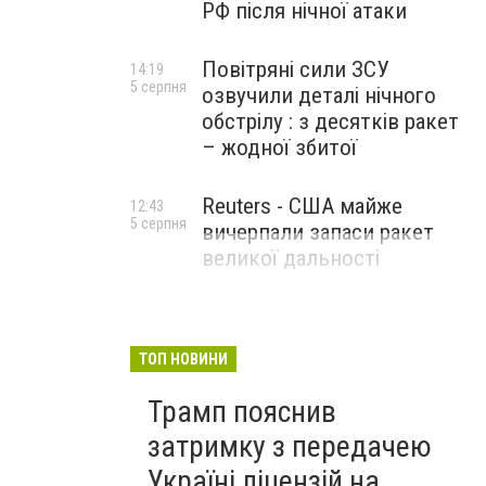
РФ після нічної атаки
Повітряні сили ЗСУ
14:19
5 серпня
озвучили деталі нічного
обстрілу : з десятків ракет
– жодної збитої
Reuters - США майже
12:43
5 серпня
вичерпали запаси ракет
великої дальності
ТОП НОВИНИ
Трамп пояснив
затримку з передачею
Україні ліцензій на