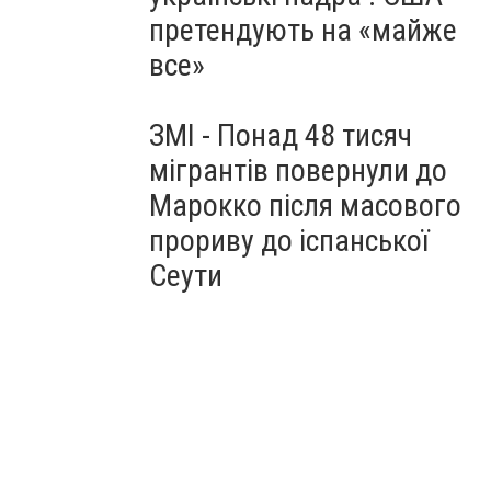
претендують на «майже
все»
ЗМІ - Понад 48 тисяч
мігрантів повернули до
Марокко після масового
прориву до іспанської
Сеути