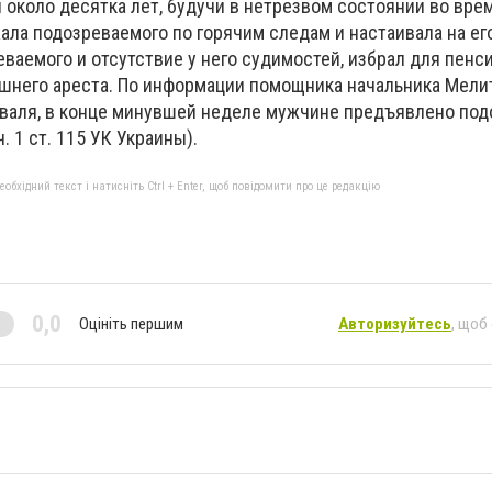
 около десятка лет, будучи в нетрезвом состоянии во вре
ала подозреваемого по горячим следам и настаивала на его
ваемого и отсутствие у него судимостей, избрал для пенс
шнего ареста. По информации помощника начальника Мели
оваля, в конце минувшей неделе мужчине предъявлено под
. 1 ст. 115 УК Украины).
бхідний текст і натисніть Ctrl + Enter, щоб повідомити про це редакцію
0,0
Оцініть першим
Авторизуйтесь
, щоб