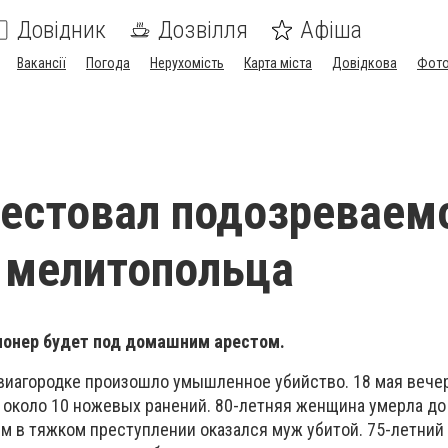
Довідник
Дозвілля
Афіша
Вакансії
Погода
Нерухомість
Карта міста
Довідкова
Фото
рестовал подозреваем
 мелитопольца
онер будет под домашним арестом.
виагородке произошло умышленное убийство. 18 мая вече
 около 10 ножевых ранений. 80-летняя женщина умерла до
м в тяжком преступлении оказался муж убитой. 75-летний