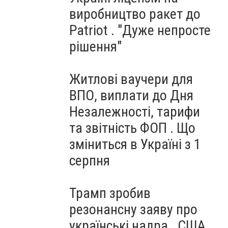
виробництво ракет до
Patriot . "Дуже непросте
рішення"
Житлові ваучери для
ВПО, виплати до Дня
Незалежності, тарифи
та звітність ФОП . Що
зміниться в Україні з 1
серпня
Трамп зробив
резонансну заяву про
українські надра . США