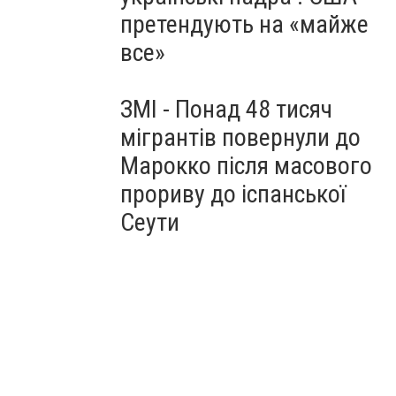
претендують на «майже
все»
ЗМІ - Понад 48 тисяч
мігрантів повернули до
Марокко після масового
прориву до іспанської
Сеути