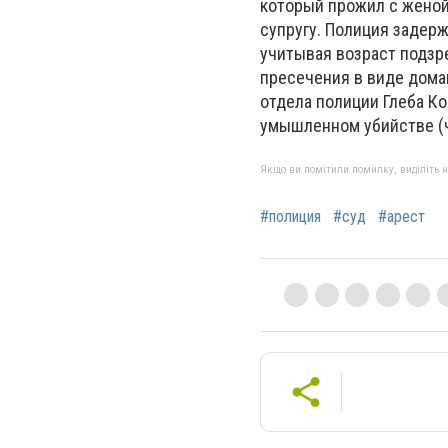
который прожил с женой
супругу. Полиция задерж
учитывая возраст подзре
пресечения в виде дома
отдела полиции Глеба К
умышленном убийстве (ч
Якщо ви помітили помилку, виділіть нео
#полиция
#суд
#арест