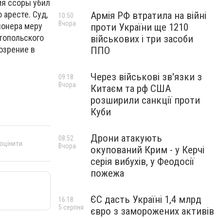
мя ссоры убил
 аресте. Суд,
Армія РФ втратила на війні
10:50
Вчора
ионера меру
проти України ще 1210
топольского
військових і три засоби
озрение в
ППО
Через військові зв'язки з
09:18
Вчора
Китаєм та рф США
розширили санкції проти
Куби
Дрони атакують
08:52
 оцінити
Вчора
окупований Крим - у Керчі
серія вибухів, у Феодосії
пожежа
ЄС дасть Україні 1,4 млрд
16:18
5 серпня
євро з заморожених активів