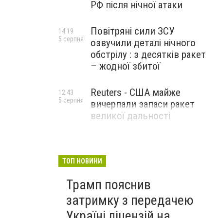
РФ після нічної атаки
Повітряні сили ЗСУ
14:19
5 серпня
озвучили деталі нічного
обстрілу : з десятків ракет
– жодної збитої
Reuters - США майже
12:43
5 серпня
вичерпали запаси ракет
великої дальності
ТОП НОВИНИ
Трамп пояснив
затримку з передачею
Україні ліцензій на