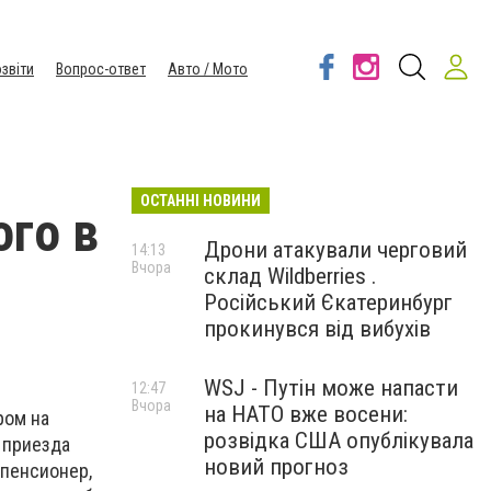
звіти
Вопрос-ответ
Авто / Мото
ОСТАННІ НОВИНИ
ого в
Дрони атакували черговий
14:13
Вчора
склад Wildberries .
Російський Єкатеринбург
прокинувся від вибухів
WSJ - Путін може напасти
12:47
Вчора
на НАТО вже восени:
ром на
розвідка США опублікувала
 приезда
новий прогноз
 пенсионер,