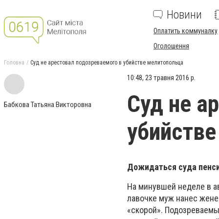
Новини
Оплатить коммуналку
Оголошення
Головна
Суд не арестовал подозреваемого в убийстве мелитопольца
10:48, 23 травня 2016 р.
Суд не а
Бабкова Татьяна Викторовна
убийстве
Дожидаться суда пенси
На минувшей неделе в а
лавочке муж нанес жене
«скорой». Подозреваемы