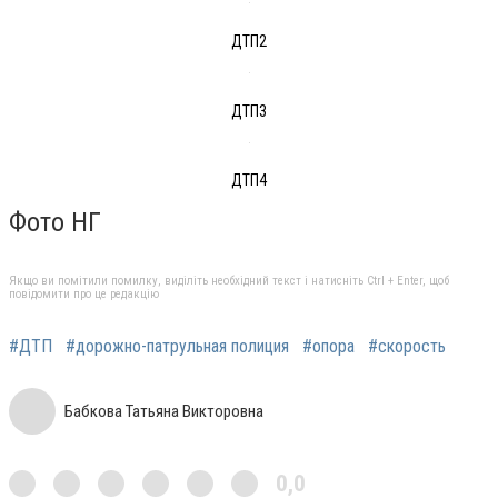
ДТП2
ДТП3
ДТП4
Фото НГ
Якщо ви помітили помилку, виділіть необхідний текст і натисніть Ctrl + Enter, щоб
повідомити про це редакцію
#ДТП
#дорожно-патрульная полиция
#опора
#скорость
Бабкова Татьяна Викторовна
0,0