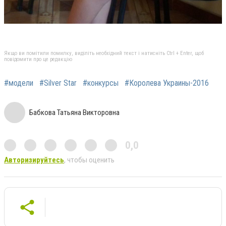
Якщо ви помітили помилку, виділіть необхідний текст і натисніть Ctrl + Enter, щоб
повідомити про це редакцію
#модели
#Silver Star
#конкурсы
#Королева Украины-2016
Бабкова Татьяна Викторовна
0,0
Авторизируйтесь
, чтобы оценить