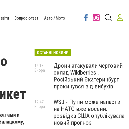
звіти
Вопрос-ответ
Авто / Мото
ОСТАННІ НОВИНИ
го
Дрони атакували черговий
14:13
Вчора
склад Wildberries .
Російський Єкатеринбург
прокинувся від вибухів
икет
WSJ - Путін може напасти
12:47
Вчора
на НАТО вже восени:
акатами и
розвідка США опублікувала
 Балицкому,
новий прогноз