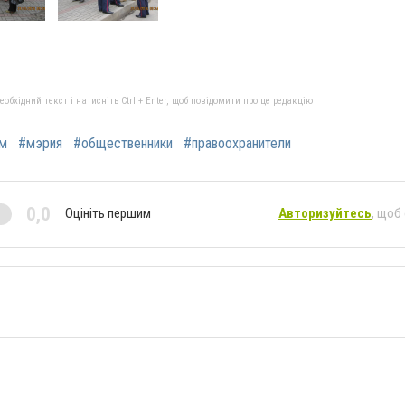
бхідний текст і натисніть Ctrl + Enter, щоб повідомити про це редакцію
м
#мэрия
#общественники
#правоохранители
0,0
Оцініть першим
Авторизуйтесь
, щоб