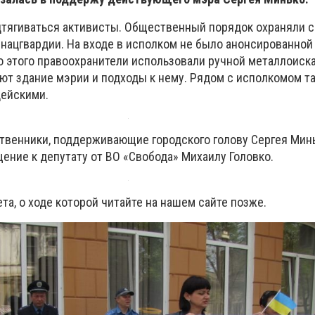
одтягиваться активисты. Общественный порядок охраняли 
 нацгвардии. На входе в исполком не было анонсированной
о этого правоохранители использовали ручной металлоиска
ют здание мэрии и подходы к нему. Рядом с исполкомом т
цейскими.
твенники, поддерживающие городского голову Сергея Мин
ение к депутату от ВО «Свобода» Михаилу Головко.
та, о ходе которой читайте на нашем сайте позже.