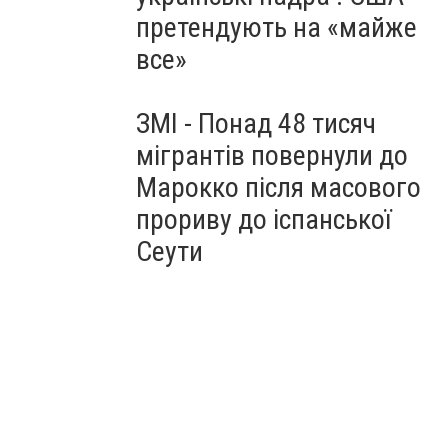
претендують на «майже
все»
ЗМІ - Понад 48 тисяч
мігрантів повернули до
Марокко після масового
прориву до іспанської
Сеути