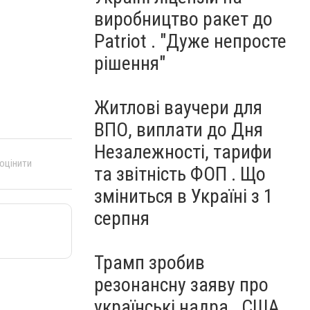
виробництво ракет до
Patriot . "Дуже непросте
рішення"
Житлові ваучери для
ВПО, виплати до Дня
Незалежності, тарифи
 оцінити
та звітність ФОП . Що
зміниться в Україні з 1
серпня
Трамп зробив
резонансну заяву про
українські надра . США