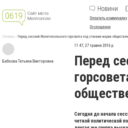
Новини
Оплатить коммуналку
Оголошення
Головна
Перед сессией Мелитопольского горсовета под стенами мэрии обществен
11:47, 27 травня 2016 р.
Перед се
Бабкова Татьяна Викторовна
горсовет
обществе
Сегодня до начала сесс
четкой политической по
другая же группа выск