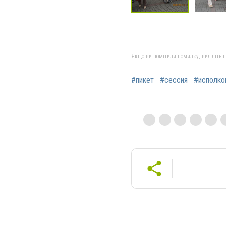
Якщо ви помітили помилку, виділіть нео
#пикет
#сессия
#исполко