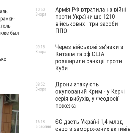
Армія РФ втратила на війні
10:50
силы
Вчора
проти України ще 1210
 рамки-
військових і три засоби
тель.
ППО
акже был
Через військові зв'язки з
09:18
Вчора
Китаєм та рф США
ько
розширили санкції проти
Куби
Дрони атакують
08:52
Вчора
окупований Крим - у Керчі
серія вибухів, у Феодосії
пожежа
ЄС дасть Україні 1,4 млрд
16:18
5 серпня
євро з заморожених активів