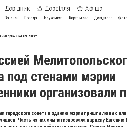
Довідник
Дозвілля
Афіша
Вакансії
Погода
Нерухомість
Карта міста
Довідкова
Фото
ники организовали пикет
ссией Мелитопольско
а под стенами мэрии
нники организовали п
ии городского совета к зданию мэрии пришли люди с пл
зицией. Часть из них симпатизировала нардепу Евгению
азалась в поддержу действующего мэра Сергея Минько.