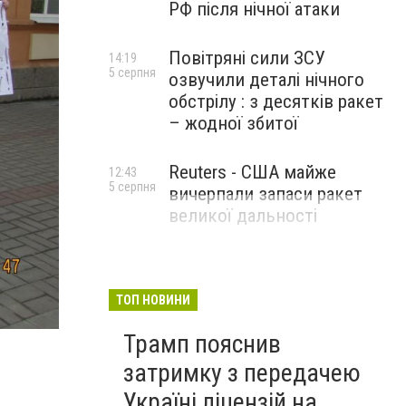
РФ після нічної атаки
Повітряні сили ЗСУ
14:19
5 серпня
озвучили деталі нічного
обстрілу : з десятків ракет
– жодної збитої
Reuters - США майже
12:43
5 серпня
вичерпали запаси ракет
великої дальності
ТОП НОВИНИ
Трамп пояснив
затримку з передачею
Україні ліцензій на