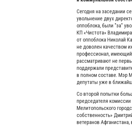
Сегодня на заседании с
увольнение двух директ
оппоблока, были "за" у
КП «Чистота» Владимира
от оппоблока Николай Ка
не доволен качеством их
профессионал, имеющий 
рассматривают не первый
поддержали представите
в полном составе. Мэр 
депутаты уже в ближайш
Со второй попытки боль
председателя комиссии 
Мелитопольского городс
собственность» Дмитрий 
ветеранов Афганистана,