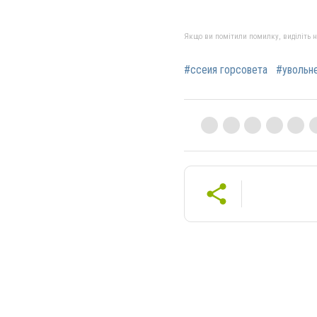
Якщо ви помітили помилку, виділіть нео
#ссеия горсовета
#увольн