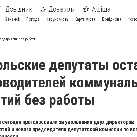
Довідник
Дозвілля
Афіша
Вакансії
Погода
Нерухомість
Карта міста
Довідкова
Фото
редприятий без работы
льские депутаты ост
оводителей коммунал
тий без работы
 сегодня проголосовали за увольнение двух директоров
тий и нового председателя депутатской комиссии по во
енности.