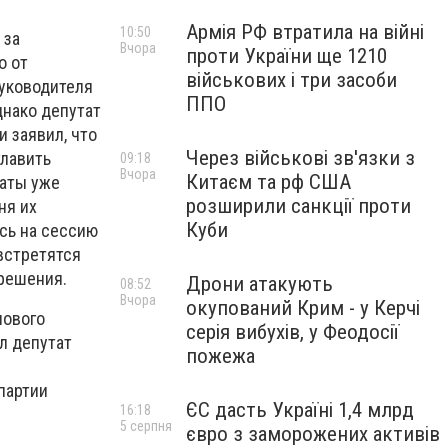
Армія РФ втратила на війні
10:50
 за
Вчора
проти України ще 1210
о от
військових і три засоби
руководителя
ППО
днако депутат
 заявил, что
Через військові зв'язки з
главить
09:18
Вчора
Китаєм та рф США
таты уже
розширили санкції проти
ня их
Куби
сь на сессию
встретятся
 решения.
Дрони атакують
08:52
Вчора
окупований Крим - у Керчі
нового
серія вибухів, у Феодосії
л депутат
пожежа
партии
ЄС дасть Україні 1,4 млрд
16:18
5 серпня
євро з заморожених активів