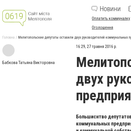
Новини
Оплатить коммуналку
Оголошення
Головна
Мелитопольские депутаты оставили двух руководителей коммунальных п
16:29, 27 травня 2016 р.
Мелитопо
Бабкова Татьяна Викторовна
двух рук
предприя
Большиснтво депутатов
коммунальных предприя
и коммунальной собств