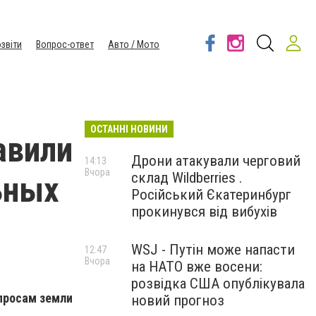
звіти
Вопрос-ответ
Авто / Мото
ОСТАННІ НОВИНИ
авили
Дрони атакували черговий
14:13
Вчора
склад Wildberries .
ьных
Російський Єкатеринбург
прокинувся від вибухів
WSJ - Путін може напасти
12:47
Вчора
на НАТО вже восени:
розвідка США опублікувала
просам земли
новий прогноз