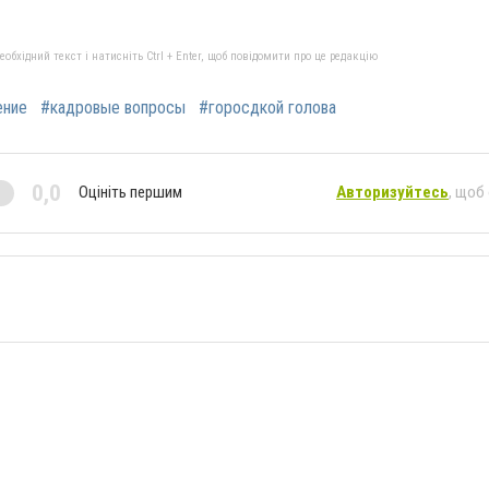
бхідний текст і натисніть Ctrl + Enter, щоб повідомити про це редакцію
ение
#кадровые вопросы
#горосдкой голова
0,0
Оцініть першим
Авторизуйтесь
, щоб