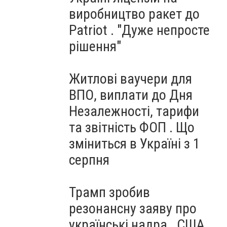
виробництво ракет до
Patriot . "Дуже непросте
рішення"
Житлові ваучери для
ВПО, виплати до Дня
Незалежності, тарифи
та звітність ФОП . Що
зміниться в Україні з 1
серпня
Трамп зробив
резонансну заяву про
українські надра . США