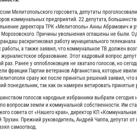
ессии Мелитопольского горсовета, депутаты проголосовали
оров коммунальных предприятий. 22 депутата, большинств
вольнение директора ТРК «Мелитополь» Анны Абрамович и 
 Морозовского. Причины увольнения оглашены не были. О
рандаш раскритиковал работу муниципального телеканала и
 работы, а также заявил, что коммунальное ТВ должен воз
журналистское образование. Этот кадровый вопрос депу
 раз. Ранее у оппоблоковцев не хватало голосов, но сегод
ли фракции Партии ветеранов Афганистана, которые явили
Мелитополя сразу же после принятых решений заявил, что 
ий понедельник, так как он намерен ветировать принятые
шинством голосов народные избранники выбрали сегодня 
по вопросам земли и коммунальной собственности. Им ста
кого совета от «Нашего края», директор КП «Коммунальная
Трухин. Прежний руководитель, Андрей Чаппа, депутат от 
 взял самоотвод.