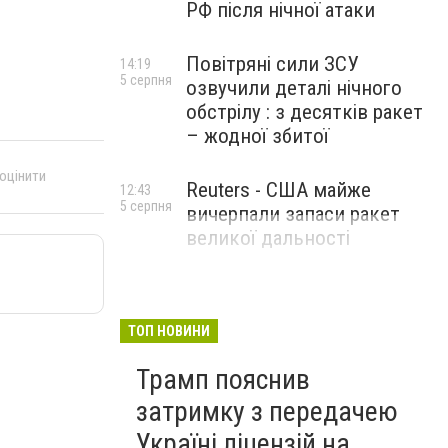
РФ після нічної атаки
Повітряні сили ЗСУ
14:19
5 серпня
озвучили деталі нічного
обстрілу : з десятків ракет
– жодної збитої
 оцінити
Reuters - США майже
12:43
5 серпня
вичерпали запаси ракет
великої дальності
ТОП НОВИНИ
Трамп пояснив
затримку з передачею
Україні ліцензій на