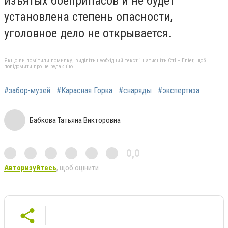
изъятых боеприпасов и не будет
установлена степень опасности,
уголовное дело не открывается.
Якщо ви помітили помилку, виділіть необхідний текст і натисніть Ctrl + Enter, щоб
повідомити про це редакцію
#забор-музей
#Карасная Горка
#снаряды
#экспертиза
Бабкова Татьяна Викторовна
0,0
Авторизуйтесь
, щоб оцінити