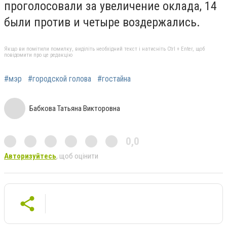
проголосовали за увеличение оклада, 14
были против и четыре воздержались.
Якщо ви помітили помилку, виділіть необхідний текст і натисніть Ctrl + Enter, щоб
повідомити про це редакцію
#мэр
#городской голова
#гостайна
Бабкова Татьяна Викторовна
0,0
Авторизуйтесь
, щоб оцінити