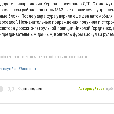
дороге в направлении Херсона произошло ДТП. Около 4 утр
опольском районе водитель МАЗа не справился с управле
ные блоки. После удара фура ударила еще два автомобиля,
Мерседес". Незначительные повреждения получила и сторо
сектора дорожно-патрульной полиции Николай Гордиенко, 
о предривательным данным, водитель фуры заснул за руле
бхідний текст і натисніть Ctrl + Enter, щоб повідомити про це редакцію
ая служба
#блокпост
0,0
Оцініть першим
Авторизуйтесь
, щоб