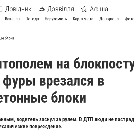
Довідник
Дозвілля
Афіша
Вакансії
Погода
Нерухомість
Карта міста
Довідкова
Фото
ные блоки
тополем на блокпост
 фуры врезался в
етонные блоки
ным, водитель заснул за рулем. В ДТП люди не пострад
еханические повреждение.