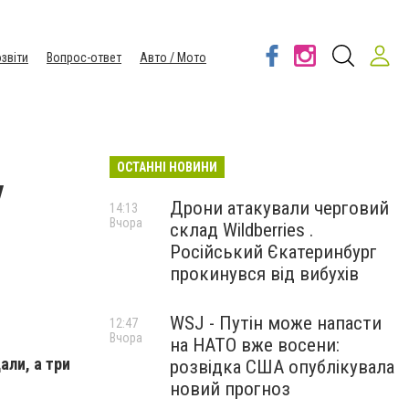
звіти
Вопрос-ответ
Авто / Мото
ОСТАННІ НОВИНИ
у
Дрони атакували черговий
14:13
Вчора
склад Wildberries .
Російський Єкатеринбург
прокинувся від вибухів
WSJ - Путін може напасти
12:47
Вчора
на НАТО вже восени:
али, а три
розвідка США опублікувала
новий прогноз