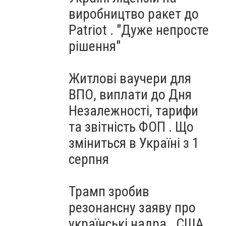
виробництво ракет до
Patriot . "Дуже непросте
рішення"
Житлові ваучери для
ВПО, виплати до Дня
Незалежності, тарифи
та звітність ФОП . Що
зміниться в Україні з 1
серпня
Трамп зробив
резонансну заяву про
українські надра . США