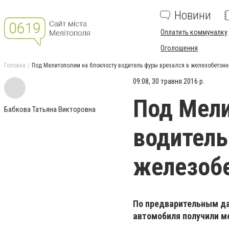
Новини
Оплатить коммуналку
Оголошення
Головна
Под Мелитополем на блокпосту водитель фуры врезался в железобетон
09:08, 30 травня 2016 р.
Под Мели
Бабкова Татьяна Викторовна
водитель
железоб
По предварительным дан
автомобиля получили м