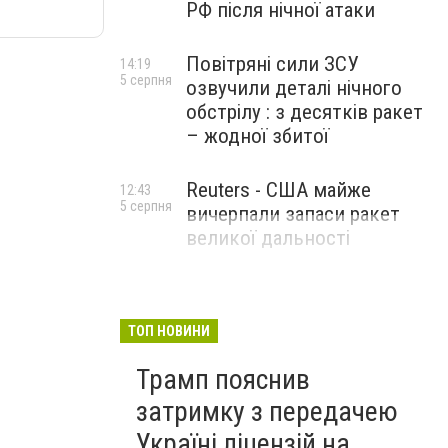
РФ після нічної атаки
Повітряні сили ЗСУ
14:19
5 серпня
озвучили деталі нічного
обстрілу : з десятків ракет
– жодної збитої
Reuters - США майже
12:43
5 серпня
вичерпали запаси ракет
великої дальності
ТОП НОВИНИ
Трамп пояснив
затримку з передачею
Україні ліцензій на