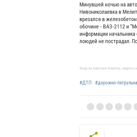
Минувшей ночью на авто
Нивониколаевка в Мелит
врезался в железобетон
обочине - ВАЗ-2112 и "
информации начальника 
лоюдей не пострадал. П
Якщо ви помітили помилку, виділіть нео
#ДТП
#дорожно-патрульн