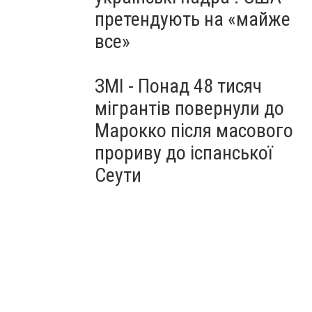
претендують на «майже
все»
ЗМІ - Понад 48 тисяч
мігрантів повернули до
Марокко після масового
прориву до іспанської
Сеути