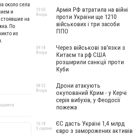
а около села
Армія РФ втратила на війні
10:50
нием и
Вчора
проти України ще 1210
 стоявшие на
військових і три засоби
жка. По
ППО
никто из
м.
Через військові зв'язки з
09:18
Вчора
Китаєм та рф США
розширили санкції проти
Куби
Дрони атакують
08:52
Вчора
окупований Крим - у Керчі
серія вибухів, у Феодосії
 оцінити
пожежа
ЄС дасть Україні 1,4 млрд
16:18
5 серпня
євро з заморожених активів