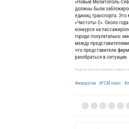
«Новый Мелитополь-Сев
должны были заблокиров
единиц транспорта. Это
«Чистоты-2». Около год
конкурсе на пассажироп
городе полулегально: им
между представителями 
что представители фирм
разобраться в ситуации.
Якщо ви помітили помилку, виділіть нео
#машрутки
#ГСМ плюс
#л