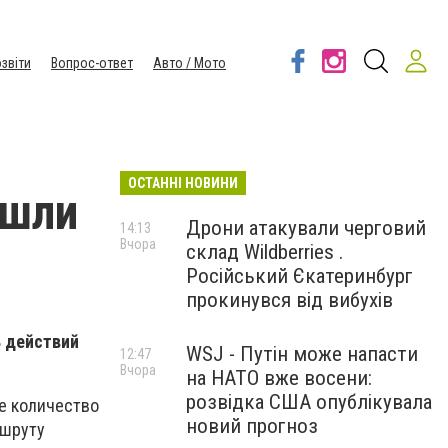
звіти
Вопрос-ответ
Авто / Мото
ОСТАННІ НОВИНИ
ышли
Дрони атакували черговий
14:13
Вчора
склад Wildberries .
Російський Єкатеринбург
прокинувся від вибухів
ь действий
WSJ - Путін може напасти
12:47
Вчора
на НАТО вже восени:
розвідка США опублікувала
е количество
новий прогноз
ршруту