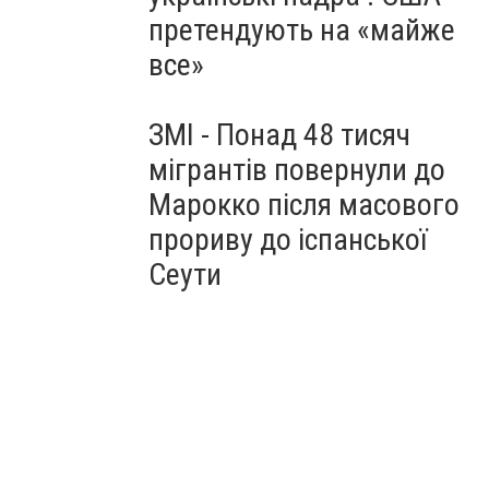
претендують на «майже
все»
ЗМІ - Понад 48 тисяч
мігрантів повернули до
Марокко після масового
прориву до іспанської
Сеути