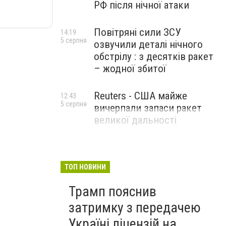
РФ після нічної атаки
Повітряні сили ЗСУ
14:19
5 серпня
озвучили деталі нічного
обстрілу : з десятків ракет
– жодної збитої
Reuters - США майже
12:43
5 серпня
вичерпали запаси ракет
великої дальності
ТОП НОВИНИ
Трамп пояснив
затримку з передачею
Україні ліцензій на