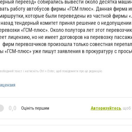
ерный переезд» собирались вывести около десятка машин
ать работу автобусов фирмы «ГСМ плюс». Данная фирма и
 маршрутки, которые были переведены из частной фирмы «
а назад тендерный комитет принял решение о недопущении 
еревозки «ГСМ-плюс». Около полутора лет этот перевозчик
еет лицензию, но не имеет договоров на перевозку пассаж
фирм перевозчиков произошла только совестная перепалк
ы «ГСМ-плюс» уже пишут заявления в прокуратуру с прось
бхідний текст і натисніть Ctrl + Enter, щоб повідомити про це редакцію
ицензия
0,0
Оцініть першим
Авторизуйтесь
, щоб