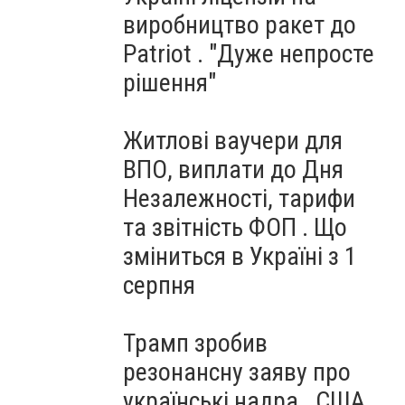
виробництво ракет до
Patriot . "Дуже непросте
рішення"
Житлові ваучери для
ВПО, виплати до Дня
Незалежності, тарифи
та звітність ФОП . Що
зміниться в Україні з 1
серпня
Трамп зробив
резонансну заяву про
українські надра . США