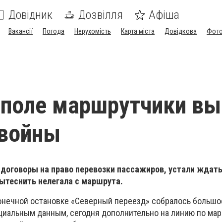
Довідник
Дозвілля
Афіша
Вакансії
Погода
Нерухомість
Карта міста
Довідкова
Фото
ополе маршрутчики в
 войны
 договоры
на право перевозки пассажиров, устали ждат
вытеснить нелегала с маршрута.
конечной остановке «Северный переезд» собралось большо
циальным данным, сегодня дополнительно на линию по ма