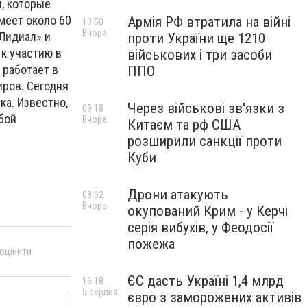
, которые
меет около 60
Армія РФ втратила на війні
10:50
Вчора
Лидиал» и
проти України ще 1210
к участию в
військових і три засоби
 работает в
ППО
иров. Сегодня
а. Известно,
Через військові зв'язки з
09:18
бой
Вчора
Китаєм та рф США
розширили санкції проти
Куби
Дрони атакують
08:52
Вчора
окупований Крим - у Керчі
серія вибухів, у Феодосії
пожежа
 оцінити
ЄС дасть Україні 1,4 млрд
16:18
5 серпня
євро з заморожених активів