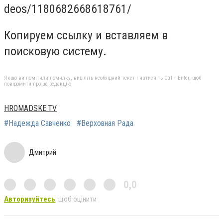
deos/1180682668618761/
Копируем ссылку и вставляем в
поисковую систему.
Якщо ви помітили помилку, виділіть необхідний текст і натисніть Ctrl + Enter, щоб
повідомити про це редакцію
HROMADSKE.TV
#Надежда Савченко
#Верховная Рада
Дмитрий
0,0
Авторизуйтесь
, щоб оцінити