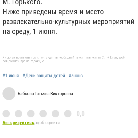
М. Горького.
Ниже приведены время и место
развлекательно-культурных мероприятий
на среду, 1 июня.
Якщо ви помітили помилку, виділіть необхідний текст і натисніть Ctrl + Enter, щоб
повідомити про це редакцію
#1 июня
#День защиты детей
#анонс
Бабкова Татьяна Викторовна
0,0
Авторизуйтесь
, щоб оцінити