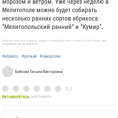
морозом и ветром. Уже через неделю в
Мелитополе можно будет собирать
несколько ранних сортов абрикоса:
"Мелитопольский ранний" и "Кумир".
Якщо ви помітили помилку, виділіть необхідний текст і натисніть Ctrl + Enter, щоб
повідомити про це редакцію
#абрикос
#урожай
#заморозки
Бабкова Татьяна Викторовна
0,0
Авторизуйтесь
, щоб оцінити