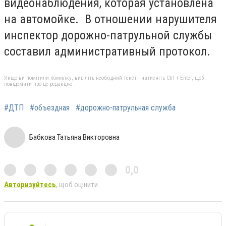
видеонаблюдения, которая установлена
на автомойке. В отношении нарушителя
инспектор дорожно-патрульной службы
составил административный протокол.
Якщо ви помітили помилку, виділіть необхідний текст і натисніть Ctrl + Enter, щоб
повідомити про це редакцію
#ДТП
#объездная
#дорожно-патрульная служба
Бабкова Татьяна Викторовна
0,0
Авторизуйтесь
, щоб оцінити