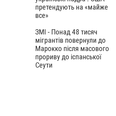
претендують на «майже
все»
ЗМІ - Понад 48 тисяч
мігрантів повернули до
Марокко після масового
прориву до іспанської
Сеути