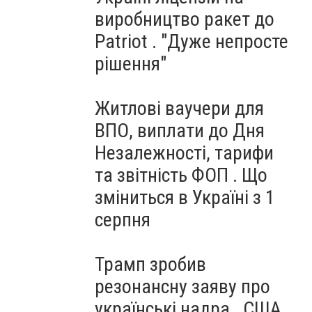
виробництво ракет до
Patriot . "Дуже непросте
рішення"
Житлові ваучери для
ВПО, виплати до Дня
Незалежності, тарифи
та звітність ФОП . Що
зміниться в Україні з 1
серпня
Трамп зробив
резонансну заяву про
українські надра . США