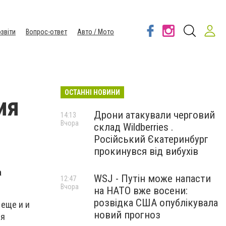
звіти
Вопрос-ответ
Авто / Мото
ОСТАННІ НОВИНИ
ия
Дрони атакували черговий
14:13
Вчора
склад Wildberries .
Російський Єкатеринбург
прокинувся від вибухів
а
WSJ - Путін може напасти
12:47
Вчора
на НАТО вже восени:
розвідка США опублікувала
 еще и и
новий прогноз
ия