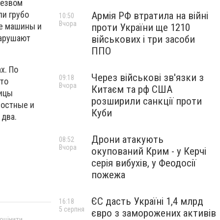
резвом
ли грубо
Армія РФ втратила на війні
10:50
Вчора
ые машины и
проти України ще 1210
нарушают
військових і три засоби
ППО
х. По
Через військові зв'язки з
09:18
это
Вчора
Китаєм та рф США
лицы
розширили санкції проти
ростные и
Куби
 два.
Дрони атакують
08:52
Вчора
окупований Крим - у Керчі
серія вибухів, у Феодосії
пожежа
ЄС дасть Україні 1,4 млрд
16:18
5 серпня
євро з заморожених активів
 оцінити