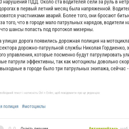
0 нарушений ПДД. Около ста водителей сели за руль в нет
 дорогах в первый летний месяц была напряженной. Водите
новятся участниками аварий. Более того, они бросают бит
-за того, что в городе мало патрульных нарядов, водители 
, что шансы попасть под протокол мизерны.
 улицах дорога появились дорожная полиция на мотоцикла
сектора дорожно-патрульной службы Николая Гордиенко, 
ого управления, которые посменно будут патрулировать у
ые патрули эффективны, так как мотоциклы довольно ско
ыходные в городе было три патрульных экипажа, сейчас -
бхідний текст і натисніть Ctrl + Enter, щоб повідомити про це редакцію
я полиция
#мотоциклы
0,0
Оцініть першим
Авторизуйтесь
, щоб