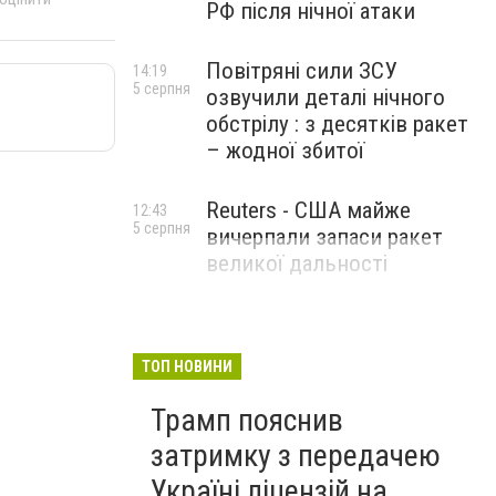
РФ після нічної атаки
Повітряні сили ЗСУ
14:19
5 серпня
озвучили деталі нічного
обстрілу : з десятків ракет
– жодної збитої
Reuters - США майже
12:43
5 серпня
вичерпали запаси ракет
великої дальності
ТОП НОВИНИ
Трамп пояснив
затримку з передачею
Україні ліцензій на