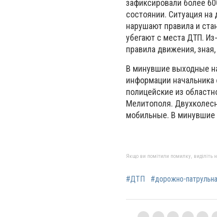
зафиксировали более 60
состоянии. Ситуация на
нарушают правила и ста
убегают с места ДТП. Из
правила движения, зная
В минувшие выходные на
информации начальника 
полицейские из областн
Мелитополя. Двухколесн
мобильные. В минувшие в
Якщо ви помітили помилку, виділіть нео
#ДТП
#дорожно-патрульна