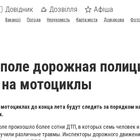
Довідник
Дозвілля
Афіша
Вакансії
Погода
Нерухомість
Карта міста
Довідкова
Фото
поле дорожная полиц
 на мотоциклы
мотоциклах до конца лета будут следить за порядком н
х.
оле произошло более сотни ДТП, в которых семь человек и
лучили различные травмы. Инспекторы дорожного движен