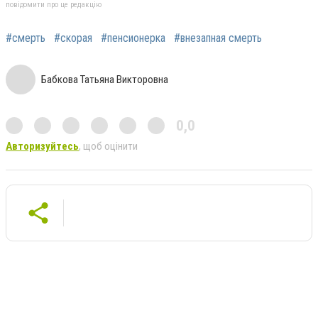
повідомити про це редакцію
#смерть
#скорая
#пенсионерка
#внезапная смерть
Бабкова Татьяна Викторовна
0,0
Авторизуйтесь
, щоб оцінити