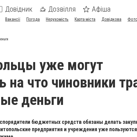
Довідник
Дозвілля
Афіша
Вакансії
Погода
Нерухомість
Карта міста
Довідкова
Фото
еньги
ольцы уже могут
ь на что чиновники тр
ые деньги
аспорядители бюджетных средств обязаны делать закуп
литопольские предприятия и учреждения уже пользуются
ежиме.