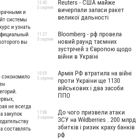
Reuters - США майже
12:43
5 серпня
вичерпали запаси ракет
озрачными и
великої дальності
айт системы
курс и узнать
Bloomberg - рф провела
 официальный
11:27
5 серпня
новий раунд таємних
которого вы
зустрічей з Європою щодо
війни в Україні
Армія РФ втратила на війні
10:59
о сэкономило
5 серпня
проти України ще 1130
вен
військових і два засоби
егорий.
ППО
ервых,
рая не всегда
До чого призвели атаки
17:08
а закупок
3 серпня
ЗСУ на Wildberries . 200 млрд
нодательству
збитків і ризик краху банків
на составлять
рф