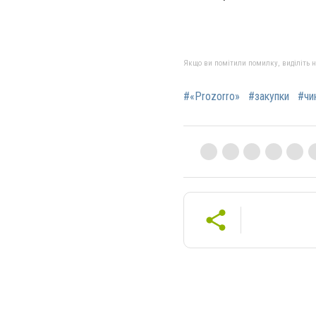
Якщо ви помітили помилку, виділіть нео
#«Prozorro»
#закупки
#чи