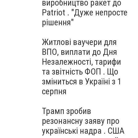
виробництво ракет до
Patriot . "Дуже непросте
рішення"
Житлові ваучери для
ВПО, виплати до Дня
Незалежності, тарифи
та звітність ФОП . Що
зміниться в Україні з 1
серпня
Трамп зробив
резонансну заяву про
українські надра . США