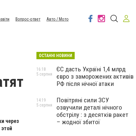
звіти
Вопрос-ответ
Авто / Мото
ОСТАННІ НОВИНИ
ЄС дасть Україні 1,4 млрд
16:18
5 серпня
євро з заморожених активів
атят
РФ після нічної атаки
Повітряні сили ЗСУ
14:19
5 серпня
озвучили деталі нічного
обстрілу : з десятків ракет
ки через
– жодної збитої
 этой