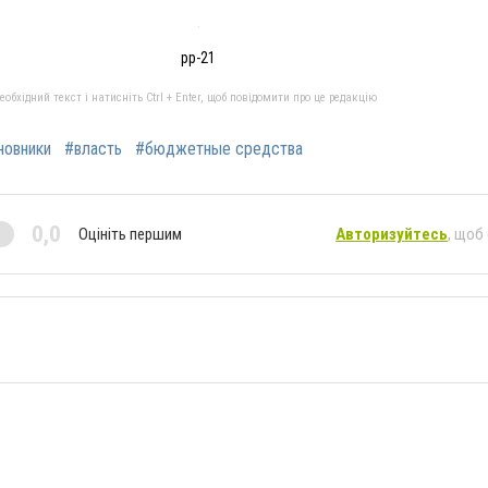
рр-21
бхідний текст і натисніть Ctrl + Enter, щоб повідомити про це редакцію
новники
#власть
#бюджетные средства
0,0
Оцініть першим
Авторизуйтесь
, щоб