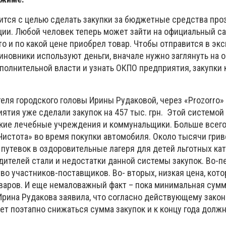
дится с целью сделать закупки за бюджетные средства пр
ции. Любой человек теперь может зайти на официальный с
то и по какой цене приобрел товар. Чтобы отправится в экс
иновники используют деньги, вначале нужно заглянуть на
полнительной власти и узнать ОКПО предприятия, закупки 
еля городского головы Ирины Рудаковой, через «Prozorro»
ятия уже сделали закупок на 457 тыс. грн. Этой системой
кие лечебные учреждения и коммунальщики. Больше всег
 «Чистота» во время покупки автомобиля. Около тысячи гри
путевок в оздоровительные лагеря для детей льготных кат
ителей стали и недостатки данной системы закупок. Во-п
о участников-поставщиков. Во- вторых, низкая цена, кото
оваров. И еще немаловажный факт – пока минимальная сумм
 Ирина Рудакова заявила, что согласно действующему зако
т поэтапно снижаться сумма закупок и к концу года долж