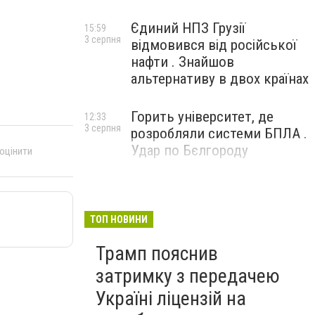
Єдиний НПЗ Грузії
15:59
3 серпня
відмовився від російської
нафти . Знайшов
альтернативу в двох країнах
Горить університет, де
12:33
3 серпня
розробляли системи БПЛА .
Удар по Бєлгороду
 оцінити
ТОП НОВИНИ
Трамп пояснив
затримку з передачею
Україні ліцензій на