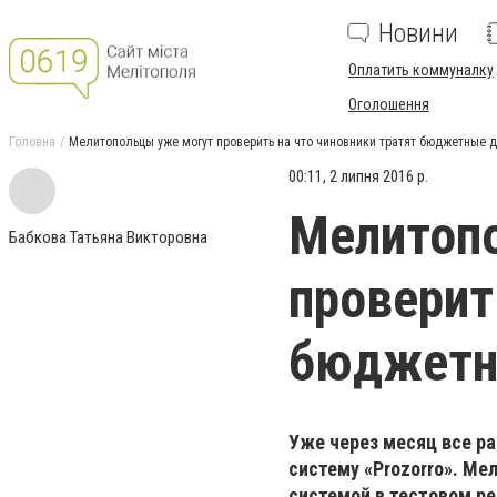
Новини
Оплатить коммуналку
Оголошення
Головна
Мелитопольцы уже могут проверить на что чиновники тратят бюджетные д
00:11, 2 липня 2016 р.
Мелитоп
Бабкова Татьяна Викторовна
проверит
бюджетн
Уже через месяц все р
систему «
Prozorro
». Ме
системой в тестовом р