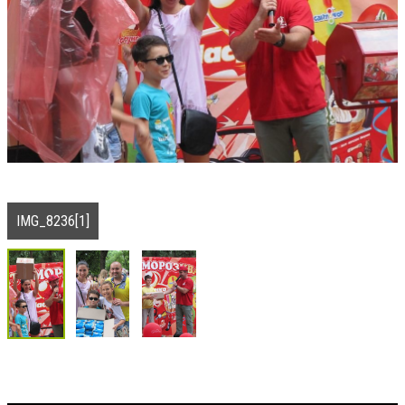
IMG_8236[1]