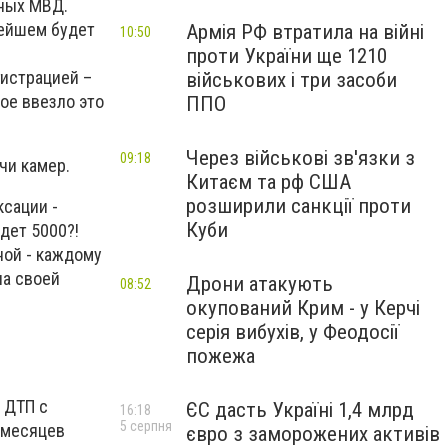
нных МВД.
нейшем будет
Армія РФ втратила на війні
10:50
проти України ще 1210
гистрацией –
військових і три засоби
ое ввезло это
ППО
Через військові зв'язки з
09:18
чи камер.
Китаєм та рф США
розширили санкції проти
ксации -
Куби
дет 5000?!
ной - каждому
на своей
Дрони атакують
08:52
окупований Крим - у Керчі
серія вибухів, у Феодосії
пожежа
 ДТП с
ЄС дасть Україні 1,4 млрд
16:18
5 серпня
6 месяцев
євро з заморожених активів