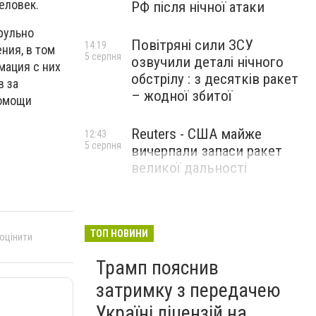
еловек.
РФ після нічної атаки
рульно
Повітряні сили ЗСУ
14:19
ния, в том
5 серпня
озвучили деталі нічного
мация с них
обстрілу : з десятків ракет
в за
– жодної збитої
помощи
Reuters - США майже
12:43
5 серпня
вичерпали запаси ракет
великої дальності
ТОП НОВИНИ
 оцінити
Трамп пояснив
затримку з передачею
Україні ліцензій на