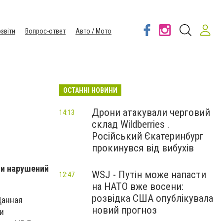
звіти
Вопрос-ответ
Авто / Мото
ОСТАННІ НОВИНИ
Дрони атакували черговий
14:13
склад Wildberries .
Російський Єкатеринбург
прокинувся від вибухів
ии нарушений
WSJ - Путін може напасти
12:47
на НАТО вже восени:
розвідка США опублікувала
Данная
новий прогноз
и