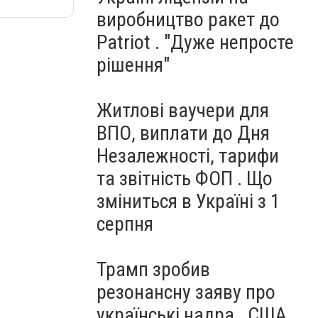
виробництво ракет до
Patriot . "Дуже непросте
рішення"
Житлові ваучери для
ВПО, виплати до Дня
Незалежності, тарифи
та звітність ФОП . Що
зміниться в Україні з 1
серпня
Трамп зробив
резонансну заяву про
українські надра . США