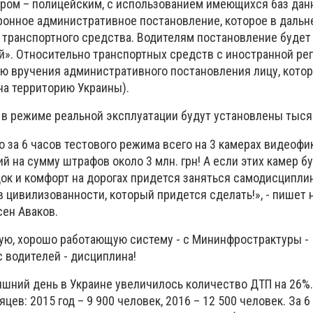
ром – полицейским, с использованием имеющихся баз да
тронное административное постановление, которое в даль
 транспортного средства. Водителям постановление будет
й». Относительно транспортных средств с иностранной ре
ью вручения административного постановления лицу, котор
на территорию Украины).
е в режиме реальной эксплуатации будут установлены тыся
но за 6 часов тестового режима всего на 3 камерах видеофи
 на сумму штрафов около 3 млн. грн! А если этих камер бу
док и комфорт на дорогах придется заняться самодисципли
ов цивилизованности, который придется сделать!», - пишет 
сен Аваков.
ю, хорошо работающую систему - с Мининфрострактуры -
с водителей - дисциплина!
яшний день в Украине увеличилось количество ДТП на 26%.
цев: 2015 год – 9 900 человек, 2016 – 12 500 человек. За 