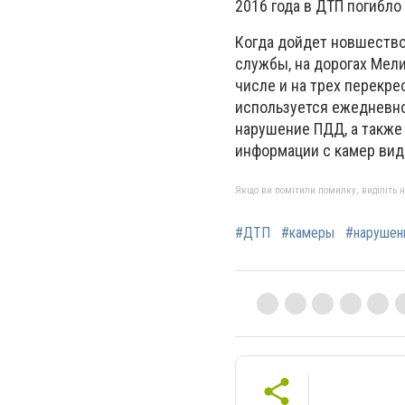
2016 года в ДТП погибло
Когда дойдет новшество
службы, на дорогах Мел
числе и на трех перекр
используется ежедневно
нарушение ПДД, а также 
информации с камер ви
Якщо ви помітили помилку, виділіть нео
#ДТП
#камеры
#нарушен