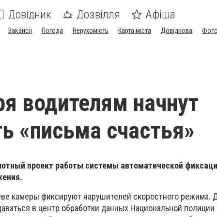
Довідник
Дозвілля
Афіша
Вакансії
Погода
Нерухомість
Карта міста
Довідкова
Фото
ря водителям начнут
ь «письма счастья»
илотный проект работы системы автоматической фиксац
жения.
еве камеры фиксируют нарушителей скоростного режима. 
аваться в центр обработки данных Национальной полиции 