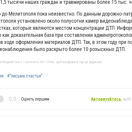
 1,5 тысячи наших граждан и травмированы более 15 тыс. ч
 до Мелитополя пока неизвестно. По данным дорожно-пат
итополя установлено около полусотни камер видеонаблюде
естках, которые являются местом концентрации ДТП. Инфор
 как доказательная база при составлении админпротоколо
в ходе оформления материалов ДТП. Так, в этом году при 
деонаблюдения было раскрыто более 10 розыскных ДТП.
бхідний текст і натисніть Ctrl + Enter, щоб повідомити про це редакцію
ия
#"письма счастья"
0,0
Оцініть першим
Авторизуйтесь
, щоб