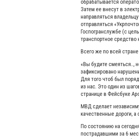
обрабатывается операто
Затем ее внесут в элек
направляться владельцу
отправляться «Укрпочто
Госпогранслужбе (с цел
транспортное средство 
Всего же по всей стран
«Вы будите смеяться.., 
зафиксировано нарушений
Для того чтоб был поря
из нас. Это один из шаг
странице в Фейсбуке Ар
МВД сделает независиму
качественные дороги, а 
По состоянию на сегодн
пострадавшими за 6 меся