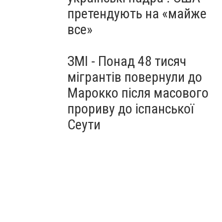
претендують на «майже
все»
ЗМІ - Понад 48 тисяч
мігрантів повернули до
Марокко після масового
прориву до іспанської
Сеути