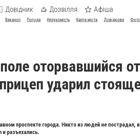
Довідник
Дозвілля
Афіша
Вакансії
Погода
Нерухомість
Карта міста
Довідкова
Фото
поле оторвавшийся о
 прицеп ударил стоящ
авном проспекте города. Никто из людей не пострадал, 
л и разъехались.