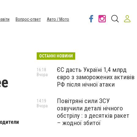
звіти
Вопрос-ответ
Авто / Мото
ОСТАННІ НОВИНИ
т
ЄС дасть Україні 1,4 млрд
16:18
Вчора
євро з заморожених активів
ее
РФ після нічної атаки
Повітряні сили ЗСУ
14:19
Вчора
озвучили деталі нічного
обстрілу : з десятків ракет
водители
– жодної збитої