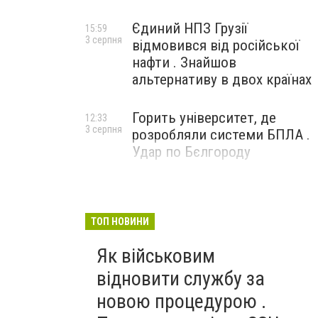
Єдиний НПЗ Грузії
15:59
3 серпня
відмовився від російської
нафти . Знайшов
альтернативу в двох країнах
Горить університет, де
12:33
3 серпня
розробляли системи БПЛА .
Удар по Бєлгороду
ТОП НОВИНИ
Як військовим
відновити службу за
новою процедурою .