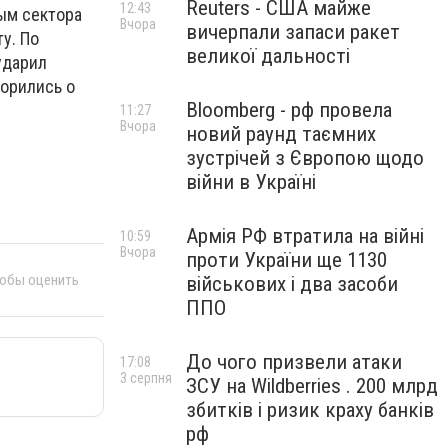
Reuters - США майже
12:43
ным сектора
Вчора
вичерпали запаси ракет
у. По
великої дальності
ударил
ворились о
Bloomberg - рф провела
11:27
Вчора
новий раунд таємних
зустрічей з Європою щодо
війни в Україні
Армія РФ втратила на війні
10:59
Вчора
проти України ще 1130
тобы оценить
військових і два засоби
ППО
До чого призвели атаки
17:08
3 серпня
ЗСУ на Wildberries . 200 млрд
збитків і ризик краху банків
рф