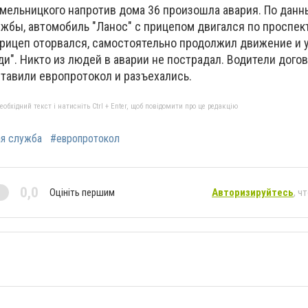
Хмельницкого напротив дома 36 произошла авария. По дан
жбы, автомобиль "Ланос" с прицепом двигался по проспект
рицеп оторвался, самостоятельно продолжил движение и 
и". Никто из людей в аварии не пострадал. Водители дого
тавили европротокол и разъехались.
бхідний текст і натисніть Ctrl + Enter, щоб повідомити про це редакцію
ая служба
#европротокол
0,0
Оцініть першим
Авторизируйтесь
, ч