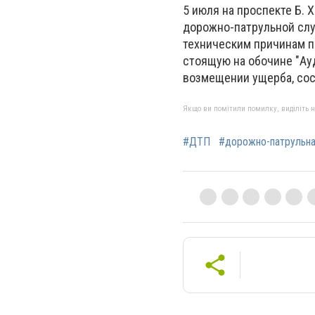
5 июля на проспекте Б. 
дорожно-патрульной слу
техническим причинам п
стоящую на обочине "Ауд
возмещении ущерба, сос
Якщо ви помітили помилку, виділіть нео
#ДТП
#дорожно-патрульн