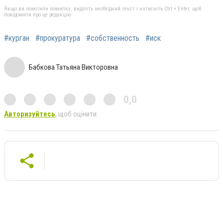
Якщо ви помітили помилку, виділіть необхідний текст і натисніть Ctrl + Enter, щоб
повідомити про це редакцію
#курган
#прокуратура
#собственность
#иск
Бабкова Татьяна Викторовна
0,0
Авторизуйтесь
, щоб оцінити