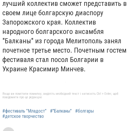
лучший коллектив сможет представить в
своем лице болгарскую диаспору
Запорожского края. Коллектив
народного болгарского ансамбля
"Балканы" из города Мелитополь занял
почетное третье место. Почетным гостем
фестиваля стал посол Болгарии в
Украине Красимир Минчев.
Якщо ви помітили помилку, виділіть необхідний текст і натисніть Ctrl + Enter, щоб
повідомити про це редакцію
#фестиваль "Младост"
#"Балканы"
#болгары
#детское творчество