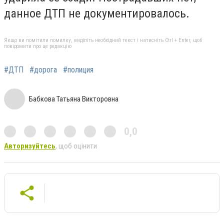
данное ДТП не документировалось.
Якщо ви помітили помилку, виділіть необхідний текст і натисніть Ctrl + Enter, щоб
повідомити про це редакцію
#ДТП
#дорога
#полиция
Бабкова Татьяна Викторовна
0,0
Авторизуйтесь
, щоб оцінити