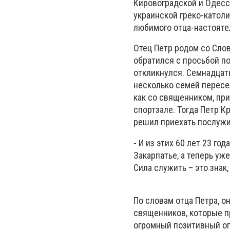
Кировоградской и Одесс
украинской греко-катол
любимого отца-настояте
Отец Петр родом со Слов
обратился с просьбой по
откликнулся. Семнадцать
несколько семей пересе
как со священником, при
спортзале. Тогда Петр К
решил приехать послужи
- И из этих 60 лет 23 го
Закарпатье, а теперь уже
Сила служить – это знак,
По словам отца Петра, о
священников, которые п
огромный позитивный ог