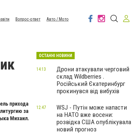
звіти
Вопрос-ответ
Авто / Мото
ОСТАННІ НОВИНИ
ник
Дрони атакували черговий
14:13
склад Wildberries .
Російський Єкатеринбург
прокинувся від вибухів
тель прихода
WSJ - Путін може напасти
12:47
 литургию за
на НАТО вже восени:
дыка Михаил.
розвідка США опублікувала
новий прогноз