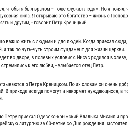
ел, чтобы я был врачом – тоже служил людям. Но я понял, 
духовная сила. Я открываю это богатство – жизнь с Господ
гать и другим, - говорит Петр Креницкий.
 но важно жить с людьми и для людей. Когда приехал сюда
й, и так по чуть-чуть строим фундамент для жизни церкви.
дет во дворе, в полевых условиях. Иисус родился в хлеву,
 стремились к его любви, - улыбается отец Петр.
отзываются о Петре Креницком. По их словам он очень доб
й. В приходе всегда помогут и накормят нуждающихся, в т
м.
елю Петру приехал Одесско-крымский Владыка Михаил и пр
рейскую литургию за 60-летие со Дня рождения настоятел