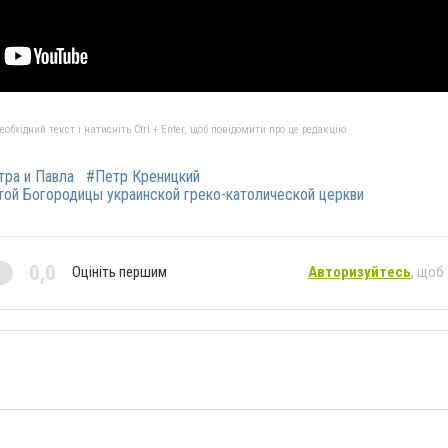
бхідний текст і натисніть Ctrl + Enter, щоб повідомити про це редакцію
тра и Павла
#Петр Креницкий
ой Богородицы украинской греко-католической церкви
0,0
Оцініть першим
Авторизуйтесь
, щоб