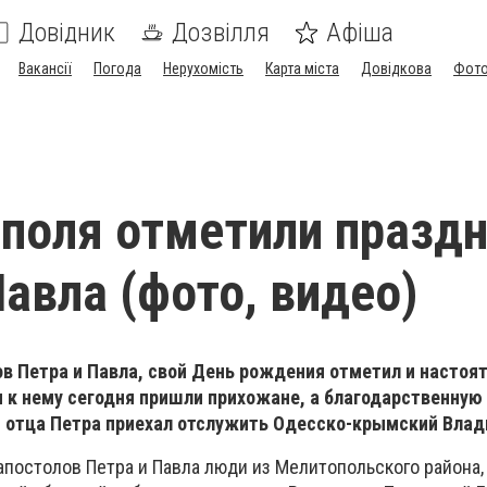
Довідник
Дозвілля
Афіша
Вакансії
Погода
Нерухомість
Карта міста
Довідкова
Фото
поля отметили празд
Павла (фото, видео)
в Петра и Павла, свой День рождения отметил и настоя
и к нему сегодня пришли прихожане, а благодарственную
я отца Петра приехал отслужить Одесско-крымский Вла
апостолов Петра и Павла люди из Мелитопольского района,