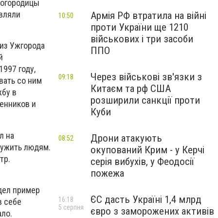
Богородицы
авляли
Армія РФ втратила на війні
10:50
проти України ще 1210
військових і три засоби
 из Ужгорода
ППО
й
1997 году,
Через військові зв'язки з
09:18
вать со ним
Китаєм та рф США
жбу в
розширили санкції проти
щенников и
Куби
л на
Дрони атакують
08:52
служить людям.
окупований Крим - у Керчі
тр.
серія вибухів, у Феодосії
пожежа
идел пример
ЄС дасть Україні 1,4 млрд
16:18
в себе
5 серпня
євро з заморожених активів
ало.