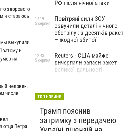
РФ після нічної атаки
что здорового
ом и стараюсь
Повітряні сили ЗСУ
14:19
5 серпня
озвучили деталі нічного
обстрілу : з десятків ракет
– жодної збитої
, мы выкупили
 Поэтому и
Reuters - США майже
12:43
 умер на
5 серпня
вичерпали запаси ракет
великої дальності
рый человек,
ом числе
ТОП НОВИНИ
Трамп пояснив
затримку з передачею
овел
я отца Петра
Україні ліцензій на