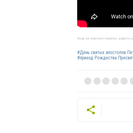
Якщо ви помітили помилку, виділіть нео
#День святых апостолов Пе
#приход Рождества Пресвят