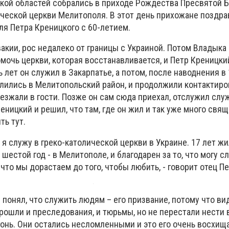
кой областей собрались в приходе Рождества Пресвятой 
ической церкви Мелитополя. В этот день прихожане поздр
ля Петра Креницкого с 60-летием.
акии, рос недалеко от границы с Украиной. Потом Владыка
мочь церкви, которая восстанавливается, и Петр Креницки
 лет он служил в Закарпатье, а потом, после наводнения в 
лились в Мелитопольский район, и продолжили контактиро
езжали в гости. Позже он сам сюда приехал, отслужил слу
реницкий и решил, что там, где он жил и так уже много свя
ть тут.
да я служу в греко-католической церкви в Украине. 17 лет жи
 шестой год - в Мелитополе, и благодарен за то, что могу 
 что мы дорастаем до того, чтобы любить, - говорит отец Пе
н понял, что служить людям – его призвание, потому что в
рошли и преследования, и тюрьмы, но не перестали нести 
онь. Они остались несломленными и это его очень восхищ