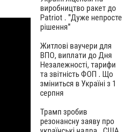
виробництво ракет до
Patriot . "Дуже непросте
рішення"
Житлові ваучери для
ВПО, виплати до Дня
Незалежності, тарифи
та звітність ФОП . Що
зміниться в Україні з 1
серпня
Трамп зробив
резонансну заяву про
українські надра . США