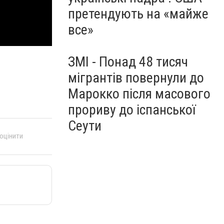
претендують на «майже
все»
ЗМІ - Понад 48 тисяч
мігрантів повернули до
Марокко після масового
прориву до іспанської
Сеути
 оцінити