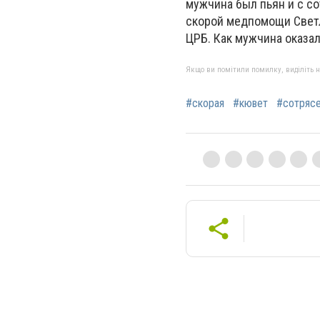
мужчина был пьян и с с
скорой медпомощи Светл
ЦРБ. Как мужчина оказал
Якщо ви помітили помилку, виділіть нео
#скорая
#кювет
#сотрясе