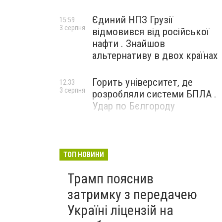
Єдиний НПЗ Грузії
15:59
3 серпня
відмовився від російської
нафти . Знайшов
альтернативу в двох країнах
Горить університет, де
12:33
3 серпня
розробляли системи БПЛА .
Удар по Бєлгороду
ТОП НОВИНИ
Трамп пояснив
затримку з передачею
Україні ліцензій на