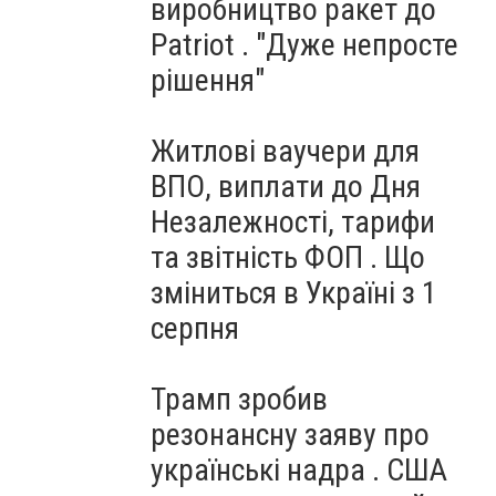
виробництво ракет до
Patriot . "Дуже непросте
рішення"
Житлові ваучери для
ВПО, виплати до Дня
Незалежності, тарифи
та звітність ФОП . Що
зміниться в Україні з 1
серпня
Трамп зробив
резонансну заяву про
українські надра . США