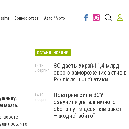
звіти
Вопрос-ответ
Авто / Мото
ОСТАННІ НОВИНИ
ЄС дасть Україні 1,4 млрд
16:18
5 серпня
євро з заморожених активів
РФ після нічної атаки
Повітряні сили ЗСУ
14:19
ужчину.
5 серпня
озвучили деталі нічного
м мозга.
обстрілу : з десятків ракет
– жодної збитої
в кювете
ужилось, что