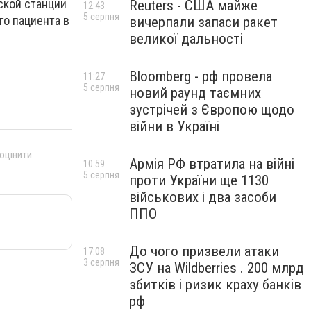
ской станции
Reuters - США майже
12:43
5 серпня
о пациента в
вичерпали запаси ракет
великої дальності
Bloomberg - рф провела
11:27
5 серпня
новий раунд таємних
зустрічей з Європою щодо
війни в Україні
 оцінити
Армія РФ втратила на війні
10:59
5 серпня
проти України ще 1130
військових і два засоби
ППО
До чого призвели атаки
17:08
3 серпня
ЗСУ на Wildberries . 200 млрд
збитків і ризик краху банків
рф