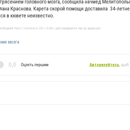
отрясением головного мозга, сообщила начмед Мелитополь
ана Краснова. Карета скорой помощи доставила 34-летнег
ся в кювете неизвестно.
бхідний текст і натисніть Ctrl + Enter, щоб повідомити про це редакцію
ние мозга
0,0
Оцініть першим
Авторизуйтесь
, щоб