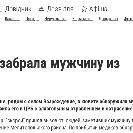
Довідник
Дозвілля
Афіша
Вакансії
Погода
Нерухомість
Карта міста
Довідкова
Фото
 забрала мужчину из
не, рядом с селом Возрождение, в кювете обнаружили м
вила его в ЦРБ с алкогольным отравлением и сотрясение
р "скорой" принял вызов от людей, заметивших мужчину 
ние Мелитопольского района. По прибытии медиков обнар