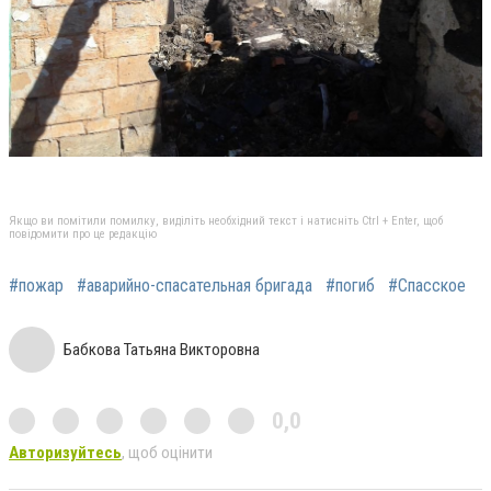
Якщо ви помітили помилку, виділіть необхідний текст і натисніть Ctrl + Enter, щоб
повідомити про це редакцію
#пожар
#аварийно-спасательная бригада
#погиб
#Спасское
Бабкова Татьяна Викторовна
0,0
Авторизуйтесь
, щоб оцінити