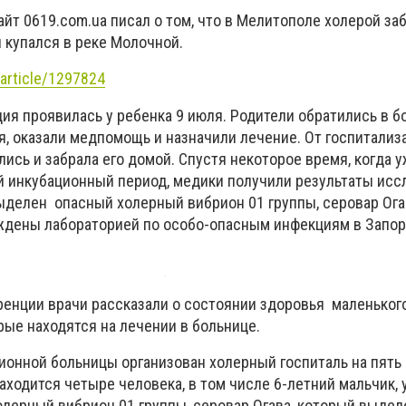
т 0619.com.ua писал о том, что в Мелитополе холерой заб
 купался в реке Молочной.
article/1297824
я проявилась у ребенка 9 июля. Родители обратились в б
я, оказали медпомощь и назначили лечение. От госпитализ
ись и забрала его домой. Спустя некоторое время, когда 
 инкубационный период, медики получили результаты исс
выделен опасный холерный вибрион 01 группы, серовар Ог
ждены лабораторией по особо-опасным инфекциям в Запо
ренции врачи рассказали о состоянии здоровья маленького
рые находятся на лечении в больнице.
ионной больницы организован холерный госпиталь на пять 
ходится четыре человека, в том числе 6-летний мальчик, 
олерный вибрион 01 группы, серовар Огава, который выдел