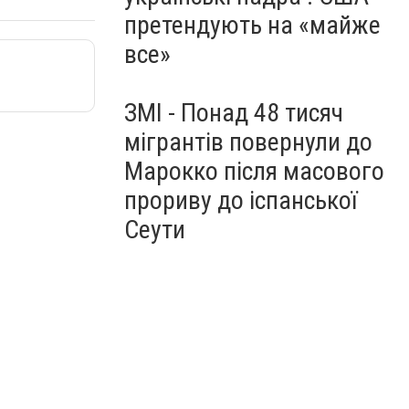
претендують на «майже
все»
ЗМІ - Понад 48 тисяч
мігрантів повернули до
Марокко після масового
прориву до іспанської
Сеути