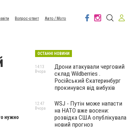
звіти
Вопрос-ответ
Авто / Мото
ОСТАННІ НОВИНИ
й
Дрони атакували черговий
14:13
Вчора
склад Wildberries .
Російський Єкатеринбург
прокинувся від вибухів
WSJ - Путін може напасти
12:47
Вчора
на НАТО вже восени:
то нужно
розвідка США опублікувала
новий прогноз