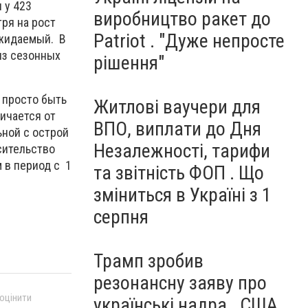
 у 423
виробництво ракет до
тря на рост
Patriot . "Дуже непросте
ожидаемый. В
из сезонных
рішення"
 просто быть
Житлові ваучери для
ичается от
ВПО, виплати до Дня
ьной с острой
Незалежності, тарифи
сительство
 в период с 1
та звітність ФОП . Що
зміниться в Україні з 1
серпня
Трамп зробив
резонансну заяву про
 оцінити
українські надра . США