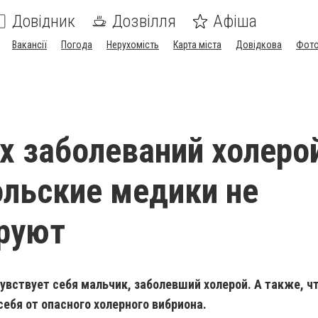
Довідник
Дозвілля
Афіша
Вакансії
Погода
Нерухомість
Карта міста
Довідкова
Фото
 заболеваний холеро
льские медики не
руют
чувствует себя мальчик, заболевший холерой. А также, ч
себя от опасного холерного вибриона.