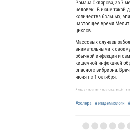
Романа Склярова, за 7 
человек. В июне такой д
количества больных, эп
настоящее время Мелито
циклов.
Массовых случаев забол
внимательными к своему
обычной инфекции и сам
кишечной инфекцией обр
опасного вибриона. Вра
июня по 1 октября.
Якщо ви помітили помилку, виділіть нео
#холера
#эпидемиологи