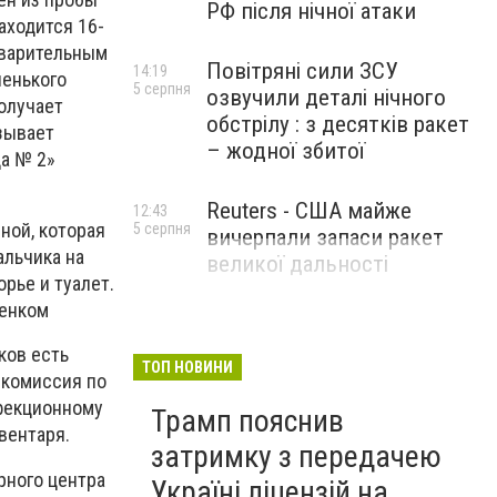
РФ після нічної атаки
аходится 16-
дварительным
Повітряні сили ЗСУ
14:19
ленького
5 серпня
озвучили деталі нічного
получает
обстрілу : з десятків ракет
азывает
– жодної збитої
ца № 2»
Reuters - США майже
12:43
ной, которая
5 серпня
вичерпали запаси ракет
альчика на
великої дальності
рье и туалет.
бенком
ков есть
ТОП НОВИНИ
 комиссия по
нфекционному
Трамп пояснив
вентаря.
затримку з передачею
рного центра
Україні ліцензій на