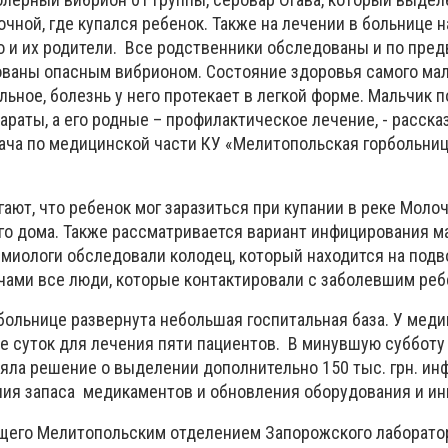
очной, где купался ребенок. Также на лечении в больнице н
о и их родители. Все родственники обследованы и по пре
ваны опасным вибрионом. Состояние здоровья самого ма
ьное, болезнь у него протекает в легкой форме. Мальчик 
раты, а его родные – профилактическое лечение, - расск
рача по медицинской части КУ «Мелитопольская горбольни
ют, что ребенок мог заразиться при купании в реке Молоч
его дома. Также рассматривается вариант инфицирования м
миологи обследовали колодец, который находится на подво
ами все люди, которые контактировали с заболевшим ре
больнице развернута небольшая госпитальная база. У меди
ое суток для лечения пяти пациентов. В минувшую субботу
яла решение о выделении дополнительно 150 тыс. грн. и
ия запаса медикаментов и обновления оборудования и ин
щего Мелитопольским отделением Запорожского лаборато