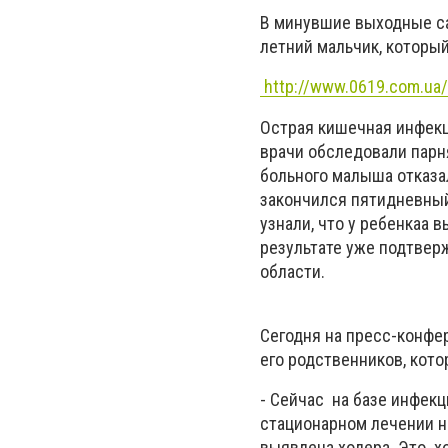
В минувшие выходные сай
летний мальчик, который
http://www.0619.com.ua/
Острая кишечная инфекци
врачи обследовали парн
больного малыша отказал
закончился пятидневный
узнали, что у ребенкаа 
результате уже подтвер
области.
Сегодня на пресс-конфе
его родственников, кото
- Сейчас на базе инфекц
стационарном лечении на
выявлена холера. Это х