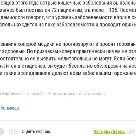
месяцев этого года острые кишечные заболевания выявлены
иагноз был поставлен 72 пациентам, а в июле – 135. Несмо
идемиологи говорят, что уровень заболеваемости вполне 
поль находится на пике заболеваемости и проходит один 
евания холерой медики не прогнозируют и просят горожан
 здоровью. По признакам холера практически ничем не отл
остоятельно ее выявить мелитопольцы не могут. Если бол
атится в стационар, он будет бесплатно обследован на но
чи такие исследования делают всем заболевшим горожанам
бхідний текст і натисніть Ctrl + Enter, щоб повідомити про це редакцію
#больница
0,0
Оцініть першим
Авторизуйтесь
, щоб