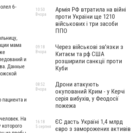
олел 6-
Армія РФ втратила на війні
10:50
Вчора
проти України ще 1210
військових і три засоби
ППО
ольницу,
ации мама
Через військові зв'язки з
09:18
уже
Вчора
Китаєм та рф США
ледований и
розширили санкції проти
ава. Данные
Куби
рожской
Дрони атакують
08:52
Вчора
окупований Крим - у Керчі
серія вибухів, у Феодосії
 пациента и
пожежа
человек. На
ЄС дасть Україні 1,4 млрд
16:18
у которого
5 серпня
євро з заморожених активів
ен из пробы