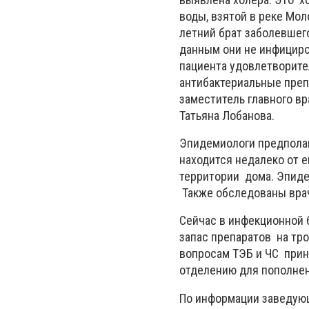
воды, взятой в реке Мол
летний брат заболевшег
данным они не инфициро
пациента удовлетворител
антибактериальные препа
заместитель главного в
Татьяна Лобанова.
Эпидемиологи предполага
находится недалеко от 
территории дома. Эпиде
Также обследованы врач
Сейчас в инфекционной 
запас препаратов на тр
вопросам ТЭБ и ЧС прин
отделению для пополнен
По информации заведую