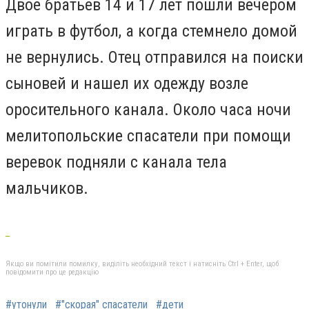
Двое братьев 14 и 17 лет пошли вечером
играть в футбол, а когда стемнело домой
не вернулись. Отец отправился на поиски
сыновей и нашел их одежду возле
оросительного канала. Около часа ночи
мелитопольские спасатели при помощи
веревок подняли с канала тела
мальчиков.
Якщо ви помітили помилку, виділіть необхідний текст і натисніть Ctrl + Enter, щоб
повідомити про це редакцію
#утонули
#"скорая" спасатели
#дети